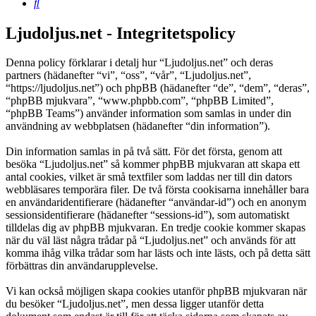
Sök
Ljudoljus.net - Integritetspolicy
Denna policy förklarar i detalj hur “Ljudoljus.net” och deras
partners (hädanefter “vi”, “oss”, “vår”, “Ljudoljus.net”,
“https://ljudoljus.net”) och phpBB (hädanefter “de”, “dem”, “deras”,
“phpBB mjukvara”, “www.phpbb.com”, “phpBB Limited”,
“phpBB Teams”) använder information som samlas in under din
användning av webbplatsen (hädanefter “din information”).
Din information samlas in på två sätt. För det första, genom att
besöka “Ljudoljus.net” så kommer phpBB mjukvaran att skapa ett
antal cookies, vilket är små textfiler som laddas ner till din dators
webbläsares temporära filer. De två första cookisarna innehåller bara
en användaridentifierare (hädanefter “användar-id”) och en anonym
sessionsidentifierare (hädanefter “sessions-id”), som automatiskt
tilldelas dig av phpBB mjukvaran. En tredje cookie kommer skapas
när du väl läst några trådar på “Ljudoljus.net” och används för att
komma ihåg vilka trådar som har lästs och inte lästs, och på detta sätt
förbättras din användarupplevelse.
Vi kan också möjligen skapa cookies utanför phpBB mjukvaran när
du besöker “Ljudoljus.net”, men dessa ligger utanför detta