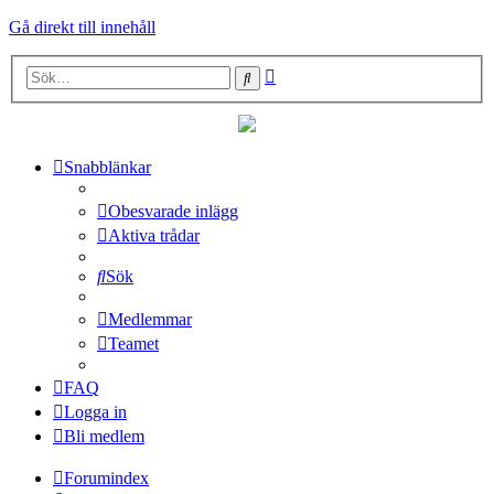
Gå direkt till innehåll
Avancerad
Sök
sökning
Snabblänkar
Obesvarade inlägg
Aktiva trådar
Sök
Medlemmar
Teamet
FAQ
Logga in
Bli medlem
Forumindex