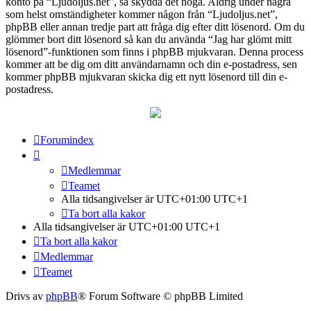
konto på “Ljudoljus.net”, så skydda det noga. Aldrig under några
som helst omständigheter kommer någon från “Ljudoljus.net”,
phpBB eller annan tredje part att fråga dig efter ditt lösenord. Om du
glömmer bort ditt lösenord så kan du använda “Jag har glömt mitt
lösenord”-funktionen som finns i phpBB mjukvaran. Denna process
kommer att be dig om ditt användarnamn och din e-postadress, sen
kommer phpBB mjukvaran skicka dig ett nytt lösenord till din e-
postadress.
Forumindex
Medlemmar
Teamet
Alla tidsangivelser är UTC+01:00 UTC+1
Ta bort alla kakor
Alla tidsangivelser är UTC+01:00 UTC+1
Ta bort alla kakor
Medlemmar
Teamet
Drivs av
phpBB
® Forum Software © phpBB Limited