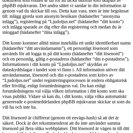
dokument som endast är till för att täcka sidorna som skapats av
phpBB mjukvaran. Det andra sättet vi samlar in din information är
genom vad du skickar till oss. Detta kan vara, men är inte begränsat
till: inlägg gjorda som anonym besökare (hädanefter “anonyma
inlägg”), registrering på “Ljudoljus.net” (hädanefter “ditt konto”)
och inlägg sparade av dig efter din registrering och medan du är
inloggad (hädanefter “dina inlägg”).
Ditt konto kommer alltid minst innehålla ett unikt identifierbart namn
(hädanefter “ditt användarnamn”), ett personligt lösenord som
används för att logga in på ditt konto (hädanefter “ditt lösenord”)
och en personlig, giltig e-postadress (hädanefter “din e-postadress”).
Informationen i ditt konto på “Ljudoljus.net” skyddas av
dataskyddslagar i landet som vi finns i. All information utöver ditt
användarnamn, lösenord och din e-postadress som krävs av
“Ljudoljus.net” under registreringsprocessen är endera obligatorisk
eller frivillig, enligt forumledningens val. Du kan enligt
forumledningens val välja vilken information i ditt konto som ska
visas publikt. Vidare så kan du, i ditt konto, välja vilka automatiskt
genererade e-postmeddelanden phpBB mjukvaran skickar ut som du
vill ha och inte ha.
Ditt lösenord är chiffrerat (genom ett envägs-hash) så att det är
säkert. Dock är det rekommenderat att du inte använder samma
lösenord på flera olika webbplatser. Ditt lösenord är vägen in till ditt