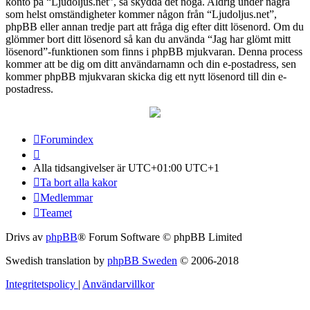
konto på “Ljudoljus.net”, så skydda det noga. Aldrig under några
som helst omständigheter kommer någon från “Ljudoljus.net”,
phpBB eller annan tredje part att fråga dig efter ditt lösenord. Om du
glömmer bort ditt lösenord så kan du använda “Jag har glömt mitt
lösenord”-funktionen som finns i phpBB mjukvaran. Denna process
kommer att be dig om ditt användarnamn och din e-postadress, sen
kommer phpBB mjukvaran skicka dig ett nytt lösenord till din e-
postadress.
Forumindex
Alla tidsangivelser är UTC+01:00 UTC+1
Ta bort alla kakor
Medlemmar
Teamet
Drivs av
phpBB
® Forum Software © phpBB Limited
Swedish translation by
phpBB Sweden
© 2006-2018
Integritetspolicy
|
Användarvillkor