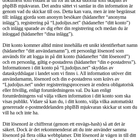
dokument som endast är till för att täcka sidorna som skapats av
phpBB mjukvaran. Det andra sättet vi samlar in din information är
genom vad du skickar till oss. Detta kan vara, men är inte begränsat
till: inlägg gjorda som anonym besökare (hädanefter “anonyma
inlägg”), registrering på “Ljudoljus.net” (hädanefter “ditt konto”)
och inlägg sparade av dig efter din registrering och medan du är
inloggad (hädanefter “dina inlägg”).
Ditt konto kommer alltid minst innehålla ett unikt identifierbart namn
(hädanefter “ditt användarnamn”), ett personligt lösenord som
används för att logga in på ditt konto (hädanefter “ditt lösenord”)
och en personlig, giltig e-postadress (hädanefter “din e-postadress”).
Informationen i ditt konto på “Ljudoljus.net” skyddas av
dataskyddslagar i landet som vi finns i. All information utöver ditt
användarnamn, lösenord och din e-postadress som krävs av
“Ljudoljus.net” under registreringsprocessen är endera obligatorisk
eller frivillig, enligt forumledningens val. Du kan enligt
forumledningens val välja vilken information i ditt konto som ska
visas publikt. Vidare så kan du, i ditt konto, välja vilka automatiskt
genererade e-postmeddelanden phpBB mjukvaran skickar ut som du
vill ha och inte ha.
Ditt lösenord är chiffrerat (genom ett envägs-hash) så att det är
säkert. Dock är det rekommenderat att du inte använder samma
lösenord på flera olika webbplatser. Ditt lösenord är vägen in till ditt