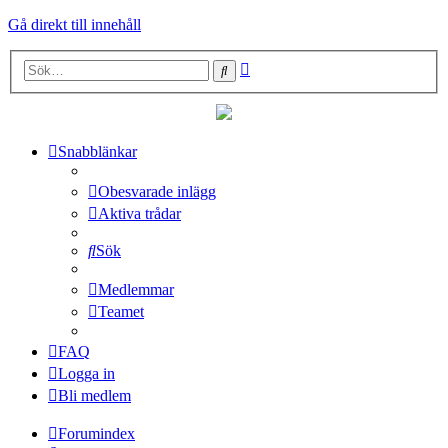
Gå direkt till innehåll
Avancerad
Sök
sökning
Snabblänkar
Obesvarade inlägg
Aktiva trådar
Sök
Medlemmar
Teamet
FAQ
Logga in
Bli medlem
Forumindex