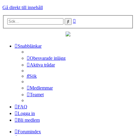
Gå direkt till innehåll
Avancerad
Sök
sökning
Snabblänkar
Obesvarade inlägg
Aktiva trådar
Sök
Medlemmar
Teamet
FAQ
Logga in
Bli medlem
Forumindex