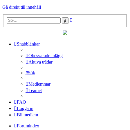
Gå direkt till innehåll
Avancerad
Sök
sökning
Snabblänkar
Obesvarade inlägg
Aktiva trådar
Sök
Medlemmar
Teamet
FAQ
Logga in
Bli medlem
Forumindex