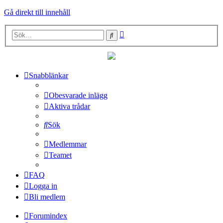
Gå direkt till innehåll
Avancerad
Sök
sökning
Snabblänkar
Obesvarade inlägg
Aktiva trådar
Sök
Medlemmar
Teamet
FAQ
Logga in
Bli medlem
Forumindex