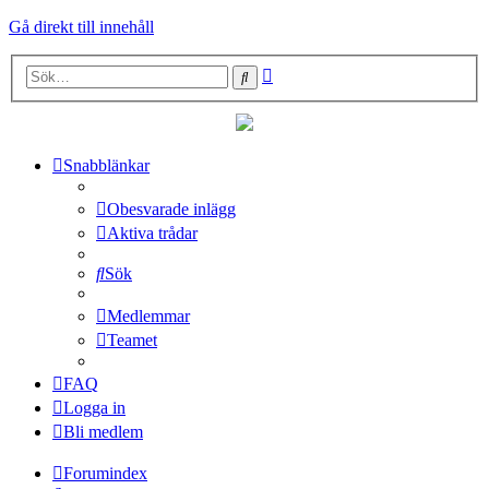
Gå direkt till innehåll
Avancerad
Sök
sökning
Snabblänkar
Obesvarade inlägg
Aktiva trådar
Sök
Medlemmar
Teamet
FAQ
Logga in
Bli medlem
Forumindex