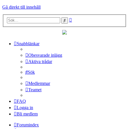
Gå direkt till innehåll
Avancerad
Sök
sökning
Snabblänkar
Obesvarade inlägg
Aktiva trådar
Sök
Medlemmar
Teamet
FAQ
Logga in
Bli medlem
Forumindex