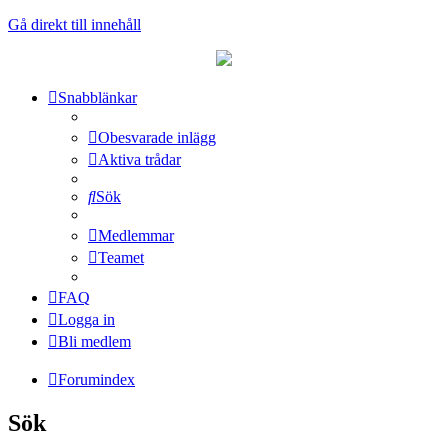
Gå direkt till innehåll
Snabblänkar
Obesvarade inlägg
Aktiva trådar
Sök
Medlemmar
Teamet
FAQ
Logga in
Bli medlem
Forumindex
Sök