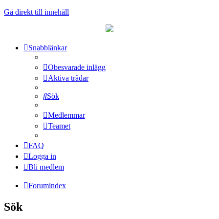
Gå direkt till innehåll
Snabblänkar
Obesvarade inlägg
Aktiva trådar
Sök
Medlemmar
Teamet
FAQ
Logga in
Bli medlem
Forumindex
Sök