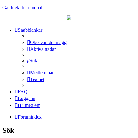
Gå direkt till innehåll
Snabblänkar
Obesvarade inlägg
Aktiva trådar
Sök
Medlemmar
Teamet
FAQ
Logga in
Bli medlem
Forumindex
Sök