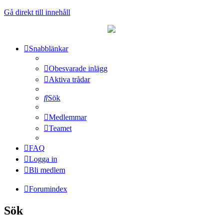
Gå direkt till innehåll
Snabblänkar
Obesvarade inlägg
Aktiva trådar
Sök
Medlemmar
Teamet
FAQ
Logga in
Bli medlem
Forumindex
Sök