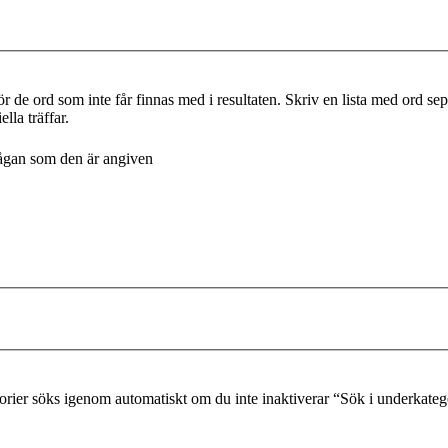
r de ord som inte får finnas med i resultaten. Skriv en lista med ord s
lla träffar.
frågan som den är angiven
gorier söks igenom automatiskt om du inte inaktiverar “Sök i underkateg