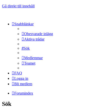
Gå direkt till innehåll
Snabblänkar
Obesvarade inlägg
Aktiva trådar
Sök
Medlemmar
Teamet
FAQ
Logga in
Bli medlem
Forumindex
Sök