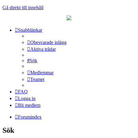
Gå direkt till innehåll
Snabblänkar
Obesvarade inlägg
Aktiva trådar
Sök
Medlemmar
Teamet
FAQ
Logga in
Bli medlem
Forumindex
Sök