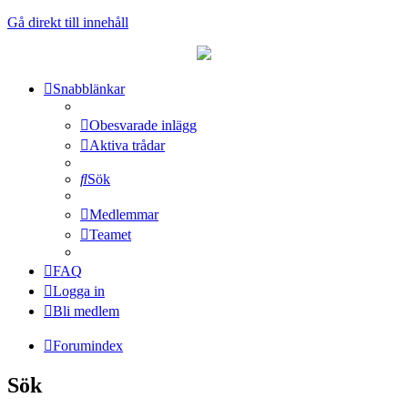
Gå direkt till innehåll
Snabblänkar
Obesvarade inlägg
Aktiva trådar
Sök
Medlemmar
Teamet
FAQ
Logga in
Bli medlem
Forumindex
Sök