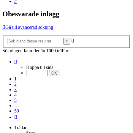
Sök
Obesvarade inlägg
Gå till avancerad sökning
Avancerad
Sök
sökning
Sökningen fann fler än 1000 träffar
Sida
1
Hoppa till sida:
av
50
1
2
3
4
5
…
50
Nästa
Trådar
Svar