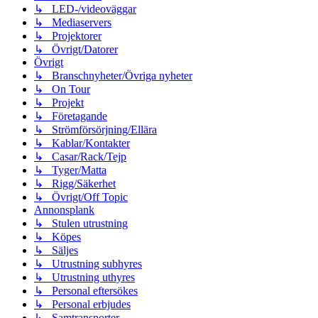
↳ LED-/videoväggar
↳ Mediaservers
↳ Projektorer
↳ Övrigt/Datorer
Övrigt
↳ Branschnyheter/Övriga nyheter
↳ On Tour
↳ Projekt
↳ Företagande
↳ Strömförsörjning/Ellära
↳ Kablar/Kontakter
↳ Casar/Rack/Tejp
↳ Tyger/Matta
↳ Rigg/Säkerhet
↳ Övrigt/Off Topic
Annonsplank
↳ Stulen utrustning
↳ Köpes
↳ Säljes
↳ Utrustning subhyres
↳ Utrustning uthyres
↳ Personal eftersökes
↳ Personal erbjudes
↳ Samtransporter