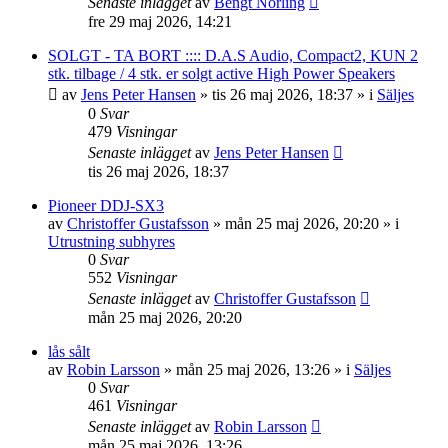
Senaste inlägget
av
Bengt Norling
fre 29 maj 2026, 14:21
SOLGT - TA BORT :::: D.A.S Audio, Compact2, KUN 2
stk. tilbage / 4 stk. er solgt active High Power Speakers
av
Jens Peter Hansen
»
tis 26 maj 2026, 18:37
» i
Säljes
0
Svar
479
Visningar
Senaste inlägget
av
Jens Peter Hansen
tis 26 maj 2026, 18:37
Pioneer DDJ-SX3
av
Christoffer Gustafsson
»
mån 25 maj 2026, 20:20
» i
Utrustning subhyres
0
Svar
552
Visningar
Senaste inlägget
av
Christoffer Gustafsson
mån 25 maj 2026, 20:20
lås sålt
av
Robin Larsson
»
mån 25 maj 2026, 13:26
» i
Säljes
0
Svar
461
Visningar
Senaste inlägget
av
Robin Larsson
mån 25 maj 2026, 13:26