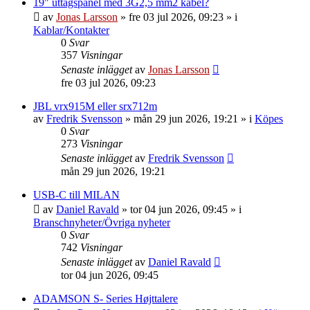
19" uttagspanel med 3G2,5 mm2 kabel?
av
Jonas Larsson
»
fre 03 jul 2026, 09:23
» i
Kablar/Kontakter
0
Svar
357
Visningar
Senaste inlägget
av
Jonas Larsson
fre 03 jul 2026, 09:23
JBL vrx915M eller srx712m
av
Fredrik Svensson
»
mån 29 jun 2026, 19:21
» i
Köpes
0
Svar
273
Visningar
Senaste inlägget
av
Fredrik Svensson
mån 29 jun 2026, 19:21
USB-C till MILAN
av
Daniel Ravald
»
tor 04 jun 2026, 09:45
» i
Branschnyheter/Övriga nyheter
0
Svar
742
Visningar
Senaste inlägget
av
Daniel Ravald
tor 04 jun 2026, 09:45
ADAMSON S- Series Højttalere