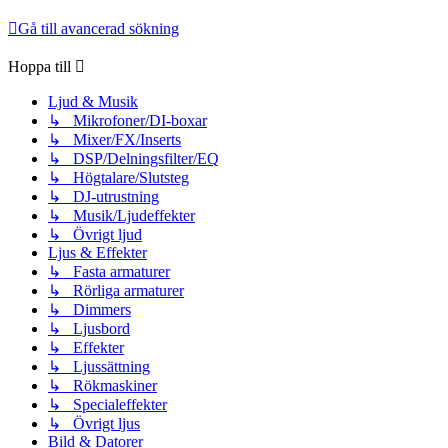
Gå till avancerad sökning
Hoppa till
Ljud & Musik
↳ Mikrofoner/DI-boxar
↳ Mixer/FX/Inserts
↳ DSP/Delningsfilter/EQ
↳ Högtalare/Slutsteg
↳ DJ-utrustning
↳ Musik/Ljudeffekter
↳ Övrigt ljud
Ljus & Effekter
↳ Fasta armaturer
↳ Rörliga armaturer
↳ Dimmers
↳ Ljusbord
↳ Effekter
↳ Ljussättning
↳ Rökmaskiner
↳ Specialeffekter
↳ Övrigt ljus
Bild & Datorer