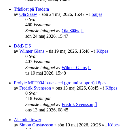
Trådlöst på Tradera
av
Ola Sääw
»
sön 24 maj 2026, 15:47
» i
Säljes
0
Svar
460
Visningar
Senaste inlägget
av
Ola Sääw
sön 24 maj 2026, 15:47
D&B D6
av
Wilmer Glans
»
tis 19 maj 2026, 15:48
» i
Köpes
0
Svar
407
Visningar
Senaste inlägget
av
Wilmer Glans
tis 19 maj 2026, 15:48
Prolyte MPT004 base steel (ground support) köpes
av
Fredrik Svensson
»
ons 13 maj 2026, 08:45
» i
Köpes
0
Svar
418
Visningar
Senaste inlägget
av
Fredrik Svensson
ons 13 maj 2026, 08:45
Alc mini tower
av
Simon Gustavsson
»
sön 10 maj 2026, 20:26
» i
Köpes