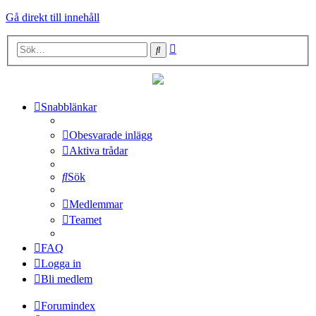
Gå direkt till innehåll
Avancerad
Sök
sökning
Snabblänkar
Obesvarade inlägg
Aktiva trådar
Sök
Medlemmar
Teamet
FAQ
Logga in
Bli medlem
Forumindex