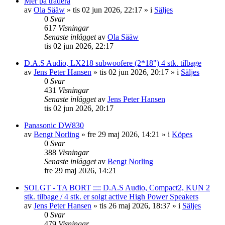
Mer på tradera
av
Ola Sääw
»
tis 02 jun 2026, 22:17
» i
Säljes
0
Svar
617
Visningar
Senaste inlägget
av
Ola Sääw
tis 02 jun 2026, 22:17
D.A.S Audio, LX218 subwoofere (2*18") 4 stk. tilbage
av
Jens Peter Hansen
»
tis 02 jun 2026, 20:17
» i
Säljes
0
Svar
431
Visningar
Senaste inlägget
av
Jens Peter Hansen
tis 02 jun 2026, 20:17
Panasonic DW830
av
Bengt Norling
»
fre 29 maj 2026, 14:21
» i
Köpes
0
Svar
388
Visningar
Senaste inlägget
av
Bengt Norling
fre 29 maj 2026, 14:21
SOLGT - TA BORT :::: D.A.S Audio, Compact2, KUN 2
stk. tilbage / 4 stk. er solgt active High Power Speakers
av
Jens Peter Hansen
»
tis 26 maj 2026, 18:37
» i
Säljes
0
Svar
479
Visningar