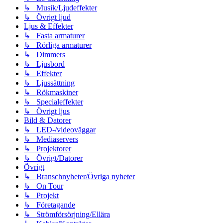
↳ Musik/Ljudeffekter
↳ Övrigt ljud
Ljus & Effekter
↳ Fasta armaturer
↳ Rörliga armaturer
↳ Dimmers
↳ Ljusbord
↳ Effekter
↳ Ljussättning
↳ Rökmaskiner
↳ Specialeffekter
↳ Övrigt ljus
Bild & Datorer
↳ LED-/videoväggar
↳ Mediaservers
↳ Projektorer
↳ Övrigt/Datorer
Övrigt
↳ Branschnyheter/Övriga nyheter
↳ On Tour
↳ Projekt
↳ Företagande
↳ Strömförsörjning/Ellära