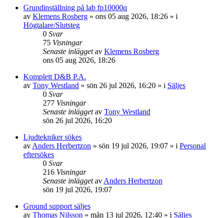
Grundinställning på lab fp10000q
av
Klemens Rosberg
»
ons 05 aug 2026, 18:26
» i
Högtalare/Slutsteg
0
Svar
75
Visningar
Senaste inlägget
av
Klemens Rosberg
ons 05 aug 2026, 18:26
Komplett D&B P.A.
av
Tony Westland
»
sön 26 jul 2026, 16:20
» i
Säljes
0
Svar
277
Visningar
Senaste inlägget
av
Tony Westland
sön 26 jul 2026, 16:20
Ljudtekniker sökes
av
Anders Herbertzon
»
sön 19 jul 2026, 19:07
» i
Personal
eftersökes
0
Svar
216
Visningar
Senaste inlägget
av
Anders Herbertzon
sön 19 jul 2026, 19:07
Ground support säljes
av
Thomas Nilsson
»
mån 13 jul 2026, 12:40
» i
Säljes