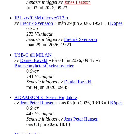
Senaste inlägget
av
Jonas Larsson
fre 03 jul 2026, 09:23
JBL vrx915M eller srx712m
av
Fredrik Svensson
»
mån 29 jun 2026, 19:21
» i
Köpes
0
Svar
273
Visningar
Senaste inlägget
av
Fredrik Svensson
mån 29 jun 2026, 19:21
USB-C till MILAN
av
Daniel Ravald
»
tor 04 jun 2026, 09:45
» i
Branschnyheter/Övriga nyheter
0
Svar
741
Visningar
Senaste inlägget
av
Daniel Ravald
tor 04 jun 2026, 09:45
ADAMSON S- Series Højttalere
av
Jens Peter Hansen
»
ons 03 jun 2026, 18:13
» i
Köpes
0
Svar
447
Visningar
Senaste inlägget
av
Jens Peter Hansen
ons 03 jun 2026, 18:13