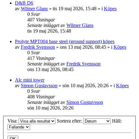
D&B D6
av
Wilmer Glans
»
tis 19 maj 2026, 15:48
» i
Köpes
0
Svar
407
Visningar
Senaste inlägget
av
Wilmer Glans
tis 19 maj 2026, 15:48
Prolyte MPT004 base steel (ground support) köpes
av
Fredrik Svensson
»
ons 13 maj 2026, 08:45
» i
Köpes
0
Svar
417
Visningar
Senaste inlägget
av
Fredrik Svensson
ons 13 maj 2026, 08:45
Alc mini tower
av
Simon Gustavsson
»
sön 10 maj 2026, 20:26
» i
Köpes
0
Svar
408
Visningar
Senaste inlägget
av
Simon Gustavsson
sön 10 maj 2026, 20:26
Visa:
Sortera efter:
Håll: