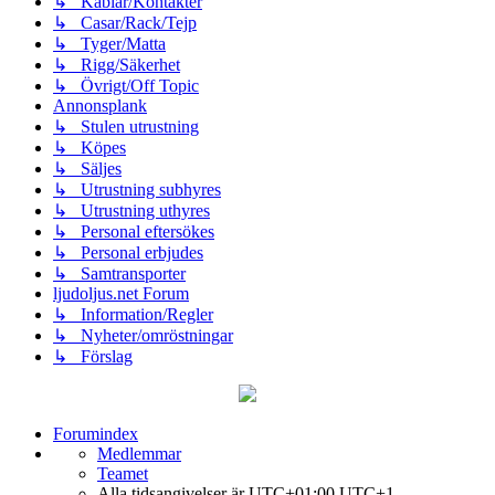
↳ Kablar/Kontakter
↳ Casar/Rack/Tejp
↳ Tyger/Matta
↳ Rigg/Säkerhet
↳ Övrigt/Off Topic
Annonsplank
↳ Stulen utrustning
↳ Köpes
↳ Säljes
↳ Utrustning subhyres
↳ Utrustning uthyres
↳ Personal eftersökes
↳ Personal erbjudes
↳ Samtransporter
ljudoljus.net Forum
↳ Information/Regler
↳ Nyheter/omröstningar
↳ Förslag
Forumindex
Medlemmar
Teamet
Alla tidsangivelser är UTC+01:00 UTC+1