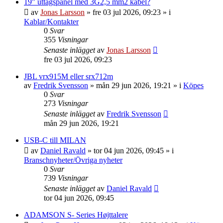
19" uttagspanel med 3G2,5 mm2 kabel?
av
Jonas Larsson
»
fre 03 jul 2026, 09:23
» i
Kablar/Kontakter
0
Svar
355
Visningar
Senaste inlägget
av
Jonas Larsson
fre 03 jul 2026, 09:23
JBL vrx915M eller srx712m
av
Fredrik Svensson
»
mån 29 jun 2026, 19:21
» i
Köpes
0
Svar
273
Visningar
Senaste inlägget
av
Fredrik Svensson
mån 29 jun 2026, 19:21
USB-C till MILAN
av
Daniel Ravald
»
tor 04 jun 2026, 09:45
» i
Branschnyheter/Övriga nyheter
0
Svar
739
Visningar
Senaste inlägget
av
Daniel Ravald
tor 04 jun 2026, 09:45
ADAMSON S- Series Højttalere