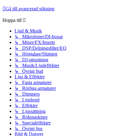
Gå till avancerad sökning
Hoppa till
Ljud & Musik
↳ Mikrofoner/DI-boxar
↳ Mixer/FX/Inserts
↳ DSP/Delningsfilter/EQ
↳ Högtalare/Slutsteg
↳ DJ-utrustning
↳ Musik/Ljudeffekter
↳ Övrigt ljud
Ljus & Effekter
↳ Fasta armaturer
↳ Rörliga armaturer
↳ Dimmers
↳ Ljusbord
↳ Effekter
↳ Ljussättning
↳ Rökmaskiner
↳ Specialeffekter
↳ Övrigt ljus
Bild & Datorer