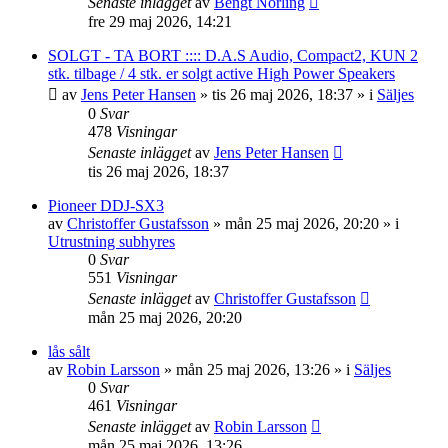
Senaste inlägget
av
Bengt Norling
fre 29 maj 2026, 14:21
SOLGT - TA BORT :::: D.A.S Audio, Compact2, KUN 2
stk. tilbage / 4 stk. er solgt active High Power Speakers
av
Jens Peter Hansen
»
tis 26 maj 2026, 18:37
» i
Säljes
0
Svar
478
Visningar
Senaste inlägget
av
Jens Peter Hansen
tis 26 maj 2026, 18:37
Pioneer DDJ-SX3
av
Christoffer Gustafsson
»
mån 25 maj 2026, 20:20
» i
Utrustning subhyres
0
Svar
551
Visningar
Senaste inlägget
av
Christoffer Gustafsson
mån 25 maj 2026, 20:20
lås sålt
av
Robin Larsson
»
mån 25 maj 2026, 13:26
» i
Säljes
0
Svar
461
Visningar
Senaste inlägget
av
Robin Larsson
mån 25 maj 2026, 13:26