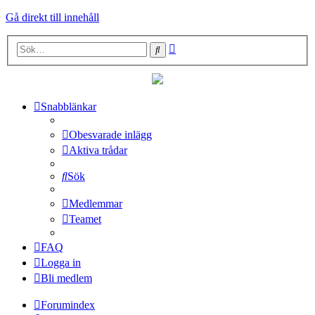
Gå direkt till innehåll
Avancerad
Sök
sökning
Snabblänkar
Obesvarade inlägg
Aktiva trådar
Sök
Medlemmar
Teamet
FAQ
Logga in
Bli medlem
Forumindex