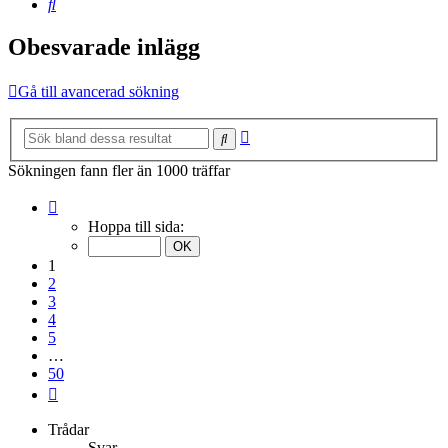
Sök
Obesvarade inlägg
Gå till avancerad sökning
Avancerad
Sök
sökning
Sökningen fann fler än 1000 träffar
Sida
1
Hoppa till sida:
av
50
1
2
3
4
5
…
50
Nästa
Trådar
Svar