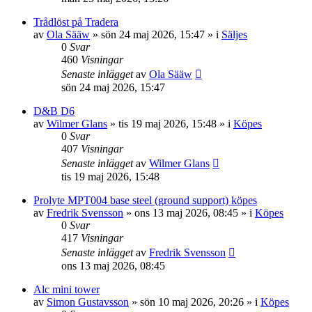
Trådlöst på Tradera
av
Ola Sääw
»
sön 24 maj 2026, 15:47
» i
Säljes
0
Svar
460
Visningar
Senaste inlägget
av
Ola Sääw
sön 24 maj 2026, 15:47
D&B D6
av
Wilmer Glans
»
tis 19 maj 2026, 15:48
» i
Köpes
0
Svar
407
Visningar
Senaste inlägget
av
Wilmer Glans
tis 19 maj 2026, 15:48
Prolyte MPT004 base steel (ground support) köpes
av
Fredrik Svensson
»
ons 13 maj 2026, 08:45
» i
Köpes
0
Svar
417
Visningar
Senaste inlägget
av
Fredrik Svensson
ons 13 maj 2026, 08:45
Alc mini tower
av
Simon Gustavsson
»
sön 10 maj 2026, 20:26
» i
Köpes