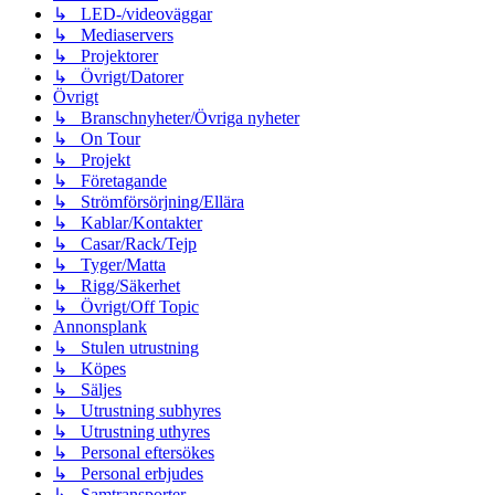
↳ LED-/videoväggar
↳ Mediaservers
↳ Projektorer
↳ Övrigt/Datorer
Övrigt
↳ Branschnyheter/Övriga nyheter
↳ On Tour
↳ Projekt
↳ Företagande
↳ Strömförsörjning/Ellära
↳ Kablar/Kontakter
↳ Casar/Rack/Tejp
↳ Tyger/Matta
↳ Rigg/Säkerhet
↳ Övrigt/Off Topic
Annonsplank
↳ Stulen utrustning
↳ Köpes
↳ Säljes
↳ Utrustning subhyres
↳ Utrustning uthyres
↳ Personal eftersökes
↳ Personal erbjudes
↳ Samtransporter