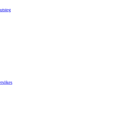
utsteg
ersökes