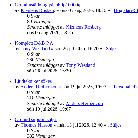
Grundinställning på lab fp10000q
av
Klemens Rosberg
»
ons 05 aug 2026, 18:26
» i
Högtalare/Sl
0
Svar
80
Visningar
Senaste inlägget
av
Klemens Rosberg
ons 05 aug 2026, 18:26
Komplett D&B P.A.
av
Tony Westland
»
sön 26 jul 2026, 16:20
» i
Säljes
0
Svar
280
Visningar
Senaste inlägget
av
Tony Westland
sön 26 jul 2026, 16:20
Ljudtekniker sökes
av
Anders Herbertzon
»
sön 19 jul 2026, 19:07
» i
Personal eft
0
Svar
218
Visningar
Senaste inlägget
av
Anders Herbertzon
sön 19 jul 2026, 19:07
Ground support säljes
av
Thomas Nilsson
»
mån 13 jul 2026, 12:40
» i
Säljes
0
Svar
332
Visningar