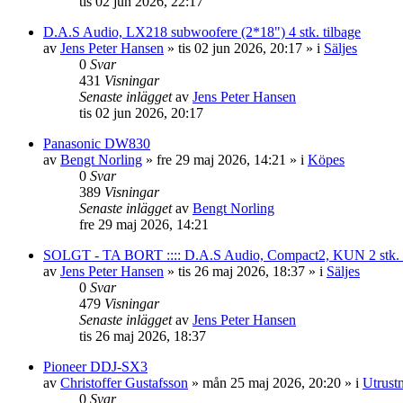
tis 02 jun 2026, 22:17
D.A.S Audio, LX218 subwoofere (2*18") 4 stk. tilbage
av
Jens Peter Hansen
»
tis 02 jun 2026, 20:17
» i
Säljes
0
Svar
431
Visningar
Senaste inlägget
av
Jens Peter Hansen
tis 02 jun 2026, 20:17
Panasonic DW830
av
Bengt Norling
»
fre 29 maj 2026, 14:21
» i
Köpes
0
Svar
389
Visningar
Senaste inlägget
av
Bengt Norling
fre 29 maj 2026, 14:21
SOLGT - TA BORT :::: D.A.S Audio, Compact2, KUN 2 stk. tilb
av
Jens Peter Hansen
»
tis 26 maj 2026, 18:37
» i
Säljes
0
Svar
479
Visningar
Senaste inlägget
av
Jens Peter Hansen
tis 26 maj 2026, 18:37
Pioneer DDJ-SX3
av
Christoffer Gustafsson
»
mån 25 maj 2026, 20:20
» i
Utrust
0
Svar