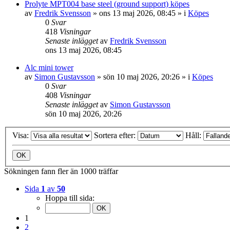
Prolyte MPT004 base steel (ground support) köpes
av
Fredrik Svensson
»
ons 13 maj 2026, 08:45
» i
Köpes
0
Svar
418
Visningar
Senaste inlägget
av
Fredrik Svensson
ons 13 maj 2026, 08:45
Alc mini tower
av
Simon Gustavsson
»
sön 10 maj 2026, 20:26
» i
Köpes
0
Svar
408
Visningar
Senaste inlägget
av
Simon Gustavsson
sön 10 maj 2026, 20:26
Visa:
Sortera efter:
Håll:
Sökningen fann fler än 1000 träffar
Sida
1
av
50
Hoppa till sida:
1
2