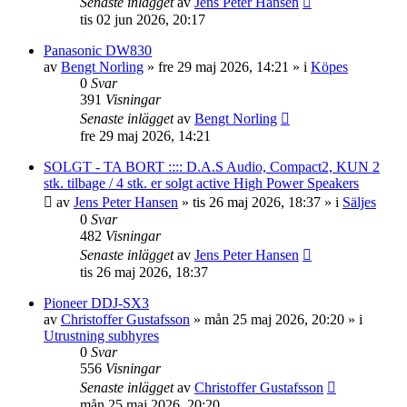
Senaste inlägget
av
Jens Peter Hansen
tis 02 jun 2026, 20:17
Panasonic DW830
av
Bengt Norling
»
fre 29 maj 2026, 14:21
» i
Köpes
0
Svar
391
Visningar
Senaste inlägget
av
Bengt Norling
fre 29 maj 2026, 14:21
SOLGT - TA BORT :::: D.A.S Audio, Compact2, KUN 2
stk. tilbage / 4 stk. er solgt active High Power Speakers
av
Jens Peter Hansen
»
tis 26 maj 2026, 18:37
» i
Säljes
0
Svar
482
Visningar
Senaste inlägget
av
Jens Peter Hansen
tis 26 maj 2026, 18:37
Pioneer DDJ-SX3
av
Christoffer Gustafsson
»
mån 25 maj 2026, 20:20
» i
Utrustning subhyres
0
Svar
556
Visningar
Senaste inlägget
av
Christoffer Gustafsson
mån 25 maj 2026, 20:20