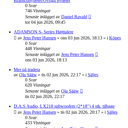
Branschnyheter/Övriga nyheter
0
Svar
746
Visningar
Senaste inlägget
av
Daniel Ravald
tor 04 jun 2026, 09:45
ADAMSON S- Series Højttalere
av
Jens Peter Hansen
»
ons 03 jun 2026, 18:13
» i
Köpes
0
Svar
448
Visningar
Senaste inlägget
av
Jens Peter Hansen
ons 03 jun 2026, 18:13
Mer på tradera
av
Ola Sääw
»
tis 02 jun 2026, 22:17
» i
Säljes
0
Svar
620
Visningar
Senaste inlägget
av
Ola Sääw
tis 02 jun 2026, 22:17
D.A.S Audio, LX218 subwoofere (2*18") 4 stk. tilbage
av
Jens Peter Hansen
»
tis 02 jun 2026, 20:17
» i
Säljes
0
Svar
433
Visningar