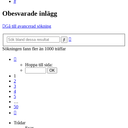
Sök
Obesvarade inlägg
Gå till avancerad sökning
Avancerad
Sök
sökning
Sökningen fann fler än 1000 träffar
Sida
1
Hoppa till sida:
av
50
1
2
3
4
5
…
50
Nästa
Trådar
Svar