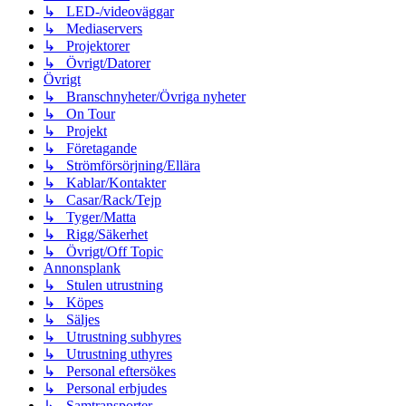
↳ LED-/videoväggar
↳ Mediaservers
↳ Projektorer
↳ Övrigt/Datorer
Övrigt
↳ Branschnyheter/Övriga nyheter
↳ On Tour
↳ Projekt
↳ Företagande
↳ Strömförsörjning/Ellära
↳ Kablar/Kontakter
↳ Casar/Rack/Tejp
↳ Tyger/Matta
↳ Rigg/Säkerhet
↳ Övrigt/Off Topic
Annonsplank
↳ Stulen utrustning
↳ Köpes
↳ Säljes
↳ Utrustning subhyres
↳ Utrustning uthyres
↳ Personal eftersökes
↳ Personal erbjudes
↳ Samtransporter