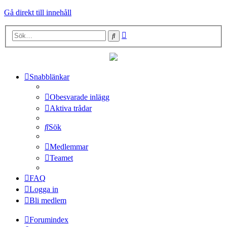
Gå direkt till innehåll
Avancerad
Sök
sökning
Snabblänkar
Obesvarade inlägg
Aktiva trådar
Sök
Medlemmar
Teamet
FAQ
Logga in
Bli medlem
Forumindex