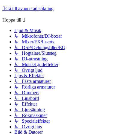
Gå till avancerad sökning
Hoppa till
Ljud & Musik
↳ Mikrofoner/DI-boxar
↳ Mixer/FX/Inserts
↳ DSP/Delningsfilter/EQ
↳ Högtalare/Slutsteg
↳ DJ-utrustning
↳ Musik/Ljudeffekter
↳ Övrigt ljud
Ljus & Effekter
↳ Fasta armaturer
↳ Rörliga armaturer
↳ Dimmers
↳ Ljusbord
↳ Effekter
↳ Ljussättning
↳ Rökmaskiner
↳ Specialeffekter
↳ Övrigt ljus
Bild & Datorer