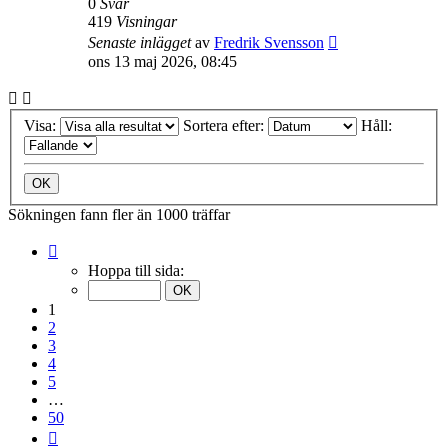
0
Svar
419
Visningar
Senaste inlägget
av
Fredrik Svensson
ons 13 maj 2026, 08:45
Visa:
Sortera efter:
Håll:
Sökningen fann fler än 1000 träffar
Sida
1
Hoppa till sida:
av
50
1
2
3
4
5
…
50
Nästa