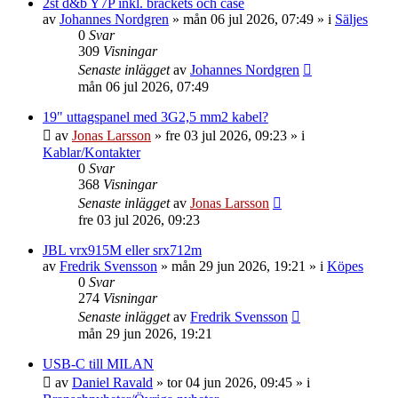
2st d&b Y7P inkl. brackets och case
av
Johannes Nordgren
»
mån 06 jul 2026, 07:49
» i
Säljes
0
Svar
309
Visningar
Senaste inlägget
av
Johannes Nordgren
mån 06 jul 2026, 07:49
19" uttagspanel med 3G2,5 mm2 kabel?
av
Jonas Larsson
»
fre 03 jul 2026, 09:23
» i
Kablar/Kontakter
0
Svar
368
Visningar
Senaste inlägget
av
Jonas Larsson
fre 03 jul 2026, 09:23
JBL vrx915M eller srx712m
av
Fredrik Svensson
»
mån 29 jun 2026, 19:21
» i
Köpes
0
Svar
274
Visningar
Senaste inlägget
av
Fredrik Svensson
mån 29 jun 2026, 19:21
USB-C till MILAN
av
Daniel Ravald
»
tor 04 jun 2026, 09:45
» i