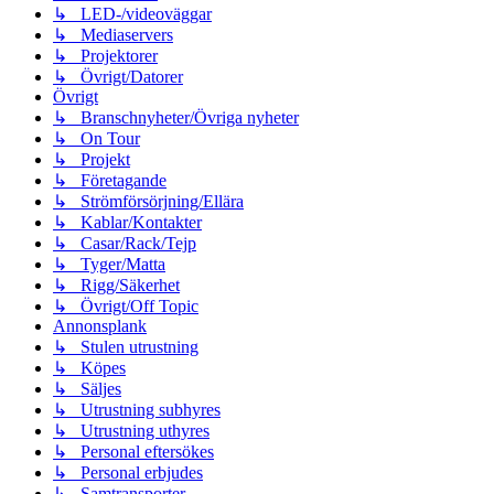
↳ LED-/videoväggar
↳ Mediaservers
↳ Projektorer
↳ Övrigt/Datorer
Övrigt
↳ Branschnyheter/Övriga nyheter
↳ On Tour
↳ Projekt
↳ Företagande
↳ Strömförsörjning/Ellära
↳ Kablar/Kontakter
↳ Casar/Rack/Tejp
↳ Tyger/Matta
↳ Rigg/Säkerhet
↳ Övrigt/Off Topic
Annonsplank
↳ Stulen utrustning
↳ Köpes
↳ Säljes
↳ Utrustning subhyres
↳ Utrustning uthyres
↳ Personal eftersökes
↳ Personal erbjudes
↳ Samtransporter