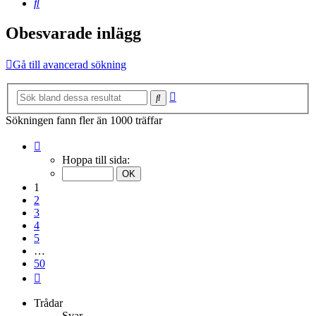
Sök
Obesvarade inlägg
Gå till avancerad sökning
Avancerad
Sök
sökning
Sökningen fann fler än 1000 träffar
Sida
1
Hoppa till sida:
av
50
1
2
3
4
5
…
50
Nästa
Trådar
Svar