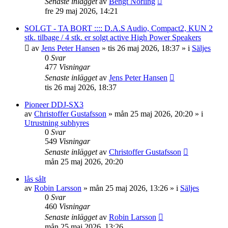
Senaste inlägget
av
Bengt Norling
fre 29 maj 2026, 14:21
SOLGT - TA BORT :::: D.A.S Audio, Compact2, KUN 2
stk. tilbage / 4 stk. er solgt active High Power Speakers
av
Jens Peter Hansen
»
tis 26 maj 2026, 18:37
» i
Säljes
0
Svar
477
Visningar
Senaste inlägget
av
Jens Peter Hansen
tis 26 maj 2026, 18:37
Pioneer DDJ-SX3
av
Christoffer Gustafsson
»
mån 25 maj 2026, 20:20
» i
Utrustning subhyres
0
Svar
549
Visningar
Senaste inlägget
av
Christoffer Gustafsson
mån 25 maj 2026, 20:20
lås sålt
av
Robin Larsson
»
mån 25 maj 2026, 13:26
» i
Säljes
0
Svar
460
Visningar
Senaste inlägget
av
Robin Larsson
mån 25 maj 2026, 13:26