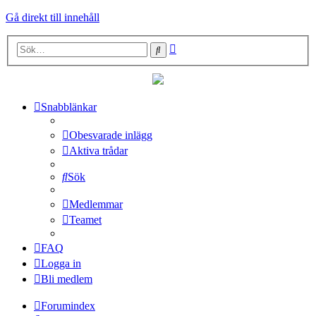
Gå direkt till innehåll
Avancerad
Sök
sökning
Snabblänkar
Obesvarade inlägg
Aktiva trådar
Sök
Medlemmar
Teamet
FAQ
Logga in
Bli medlem
Forumindex