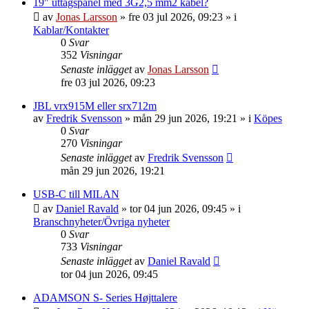
19" uttagspanel med 3G2,5 mm2 kabel?
av
Jonas Larsson
»
fre 03 jul 2026, 09:23
» i
Kablar/Kontakter
0
Svar
352
Visningar
Senaste inlägget
av
Jonas Larsson
fre 03 jul 2026, 09:23
JBL vrx915M eller srx712m
av
Fredrik Svensson
»
mån 29 jun 2026, 19:21
» i
Köpes
0
Svar
270
Visningar
Senaste inlägget
av
Fredrik Svensson
mån 29 jun 2026, 19:21
USB-C till MILAN
av
Daniel Ravald
»
tor 04 jun 2026, 09:45
» i
Branschnyheter/Övriga nyheter
0
Svar
733
Visningar
Senaste inlägget
av
Daniel Ravald
tor 04 jun 2026, 09:45
ADAMSON S- Series Højttalere