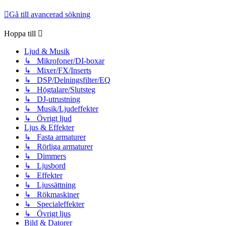
Gå till avancerad sökning
Hoppa till
Ljud & Musik
↳ Mikrofoner/DI-boxar
↳ Mixer/FX/Inserts
↳ DSP/Delningsfilter/EQ
↳ Högtalare/Slutsteg
↳ DJ-utrustning
↳ Musik/Ljudeffekter
↳ Övrigt ljud
Ljus & Effekter
↳ Fasta armaturer
↳ Rörliga armaturer
↳ Dimmers
↳ Ljusbord
↳ Effekter
↳ Ljussättning
↳ Rökmaskiner
↳ Specialeffekter
↳ Övrigt ljus
Bild & Datorer