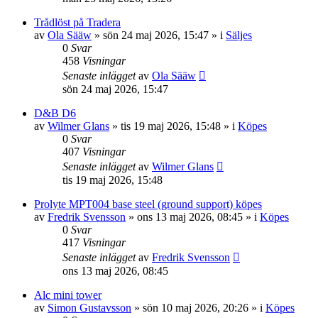
Trådlöst på Tradera
av
Ola Sääw
»
sön 24 maj 2026, 15:47
» i
Säljes
0
Svar
458
Visningar
Senaste inlägget
av
Ola Sääw
sön 24 maj 2026, 15:47
D&B D6
av
Wilmer Glans
»
tis 19 maj 2026, 15:48
» i
Köpes
0
Svar
407
Visningar
Senaste inlägget
av
Wilmer Glans
tis 19 maj 2026, 15:48
Prolyte MPT004 base steel (ground support) köpes
av
Fredrik Svensson
»
ons 13 maj 2026, 08:45
» i
Köpes
0
Svar
417
Visningar
Senaste inlägget
av
Fredrik Svensson
ons 13 maj 2026, 08:45
Alc mini tower
av
Simon Gustavsson
»
sön 10 maj 2026, 20:26
» i
Köpes