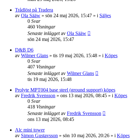
Trådlöst på Tradera
av
Ola Sääw
»
sön 24 maj 2026, 15:47
» i
Säljes
0
Svar
460
Visningar
Senaste inlägget
av
Ola Sääw
sön 24 maj 2026, 15:47
D&B D6
av
Wilmer Glans
»
tis 19 maj 2026, 15:48
» i
Köpes
0
Svar
407
Visningar
Senaste inlägget
av
Wilmer Glans
tis 19 maj 2026, 15:48
Prolyte MPT004 base steel (ground support) köpes
av
Fredrik Svensson
»
ons 13 maj 2026, 08:45
» i
Köpes
0
Svar
418
Visningar
Senaste inlägget
av
Fredrik Svensson
ons 13 maj 2026, 08:45
Alc mini tower
av
Simon Gustavsson
»
sön 10 maj 2026, 20:26
» i
Köpes