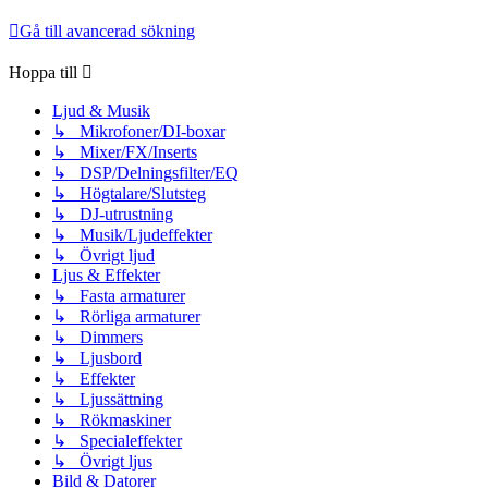
Gå till avancerad sökning
Hoppa till
Ljud & Musik
↳ Mikrofoner/DI-boxar
↳ Mixer/FX/Inserts
↳ DSP/Delningsfilter/EQ
↳ Högtalare/Slutsteg
↳ DJ-utrustning
↳ Musik/Ljudeffekter
↳ Övrigt ljud
Ljus & Effekter
↳ Fasta armaturer
↳ Rörliga armaturer
↳ Dimmers
↳ Ljusbord
↳ Effekter
↳ Ljussättning
↳ Rökmaskiner
↳ Specialeffekter
↳ Övrigt ljus
Bild & Datorer