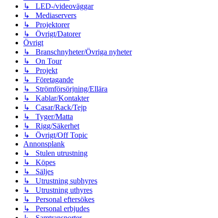
↳ LED-/videoväggar
↳ Mediaservers
↳ Projektorer
↳ Övrigt/Datorer
Övrigt
↳ Branschnyheter/Övriga nyheter
↳ On Tour
↳ Projekt
↳ Företagande
↳ Strömförsörjning/Ellära
↳ Kablar/Kontakter
↳ Casar/Rack/Tejp
↳ Tyger/Matta
↳ Rigg/Säkerhet
↳ Övrigt/Off Topic
Annonsplank
↳ Stulen utrustning
↳ Köpes
↳ Säljes
↳ Utrustning subhyres
↳ Utrustning uthyres
↳ Personal eftersökes
↳ Personal erbjudes
↳ Samtransporter