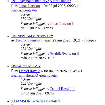
19" uttagspanel med 3G2,5 mm2 kabel?
av
Jonas Larsson
»
fre 03 jul 2026, 09:23
» i
Kablar/Kontakter
0
Svar
359
Visningar
Senaste inlägget
av
Jonas Larsson
fre 03 jul 2026, 09:23
JBL vrx915M eller srx712m
av
Fredrik Svensson
»
mån 29 jun 2026, 19:21
» i
Köpes
0
Svar
274
Visningar
Senaste inlägget
av
Fredrik Svensson
mån 29 jun 2026, 19:21
USB-C till MILAN
av
Daniel Ravald
»
tor 04 jun 2026, 09:45
» i
Branschnyheter/Övriga nyheter
0
Svar
744
Visningar
Senaste inlägget
av
Daniel Ravald
tor 04 jun 2026, 09:45
ADAMSON S- Series Højttalere