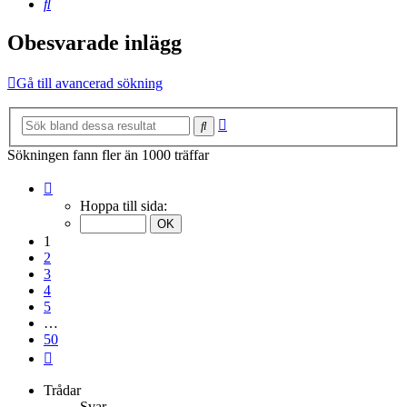
Sök
Obesvarade inlägg
Gå till avancerad sökning
Avancerad
Sök
sökning
Sökningen fann fler än 1000 träffar
Sida
1
Hoppa till sida:
av
50
1
2
3
4
5
…
50
Nästa
Trådar
Svar