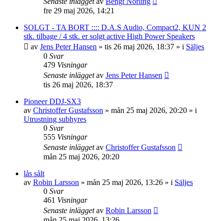
Senaste inlägget
av
Bengt Norling
fre 29 maj 2026, 14:21
SOLGT - TA BORT :::: D.A.S Audio, Compact2, KUN 2
stk. tilbage / 4 stk. er solgt active High Power Speakers
av
Jens Peter Hansen
»
tis 26 maj 2026, 18:37
» i
Säljes
0
Svar
479
Visningar
Senaste inlägget
av
Jens Peter Hansen
tis 26 maj 2026, 18:37
Pioneer DDJ-SX3
av
Christoffer Gustafsson
»
mån 25 maj 2026, 20:20
» i
Utrustning subhyres
0
Svar
555
Visningar
Senaste inlägget
av
Christoffer Gustafsson
mån 25 maj 2026, 20:20
lås sålt
av
Robin Larsson
»
mån 25 maj 2026, 13:26
» i
Säljes
0
Svar
461
Visningar
Senaste inlägget
av
Robin Larsson
mån 25 maj 2026, 13:26