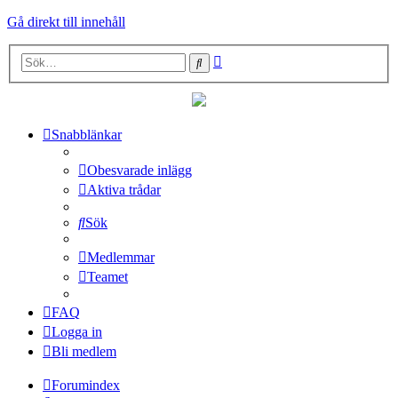
Gå direkt till innehåll
Avancerad
Sök
sökning
Snabblänkar
Obesvarade inlägg
Aktiva trådar
Sök
Medlemmar
Teamet
FAQ
Logga in
Bli medlem
Forumindex