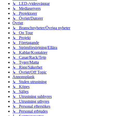
↳ LED-/videoväggar
↳ Mediaservers
↳ Projektorer
↳ Övrigt/Datorer
Övrigt
↳ Branschnyheter/Övriga nyheter
↳ On Tour
↳ Projekt
↳ Företagande
↳ Strömförsörjning/Ellära
↳ Kablar/Kontakter
↳ Casar/Rack/Tejp
↳ Tyger/Matta
↳ Rigg/Säkerhet
↳ Övrigt/Off Topic
Annonsplank
↳ Stulen utrustning
↳ Köpes
↳ Säljes
↳ Utrustning subhyres
↳ Utrustning uthyres
↳ Personal eftersökes
↳ Personal erbjudes