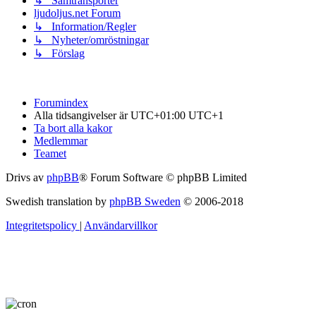
↳ Samtransporter
ljudoljus.net Forum
↳ Information/Regler
↳ Nyheter/omröstningar
↳ Förslag
Forumindex
Alla tidsangivelser är UTC+01:00 UTC+1
Ta bort alla kakor
Medlemmar
Teamet
Drivs av
phpBB
® Forum Software © phpBB Limited
Swedish translation by
phpBB Sweden
© 2006-2018
Integritetspolicy
|
Användarvillkor