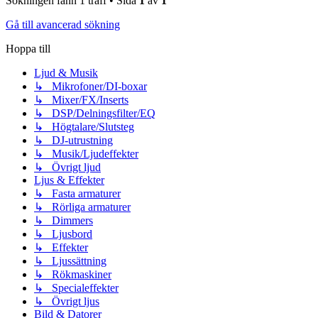
Sökningen fann 1 träff • Sida
1
av
1
Gå till avancerad sökning
Hoppa till
Ljud & Musik
↳ Mikrofoner/DI-boxar
↳ Mixer/FX/Inserts
↳ DSP/Delningsfilter/EQ
↳ Högtalare/Slutsteg
↳ DJ-utrustning
↳ Musik/Ljudeffekter
↳ Övrigt ljud
Ljus & Effekter
↳ Fasta armaturer
↳ Rörliga armaturer
↳ Dimmers
↳ Ljusbord
↳ Effekter
↳ Ljussättning
↳ Rökmaskiner
↳ Specialeffekter
↳ Övrigt ljus
Bild & Datorer