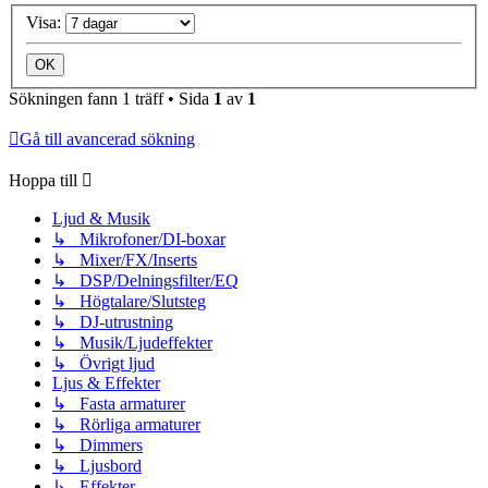
Visa:
Sökningen fann 1 träff • Sida
1
av
1
Gå till avancerad sökning
Hoppa till
Ljud & Musik
↳ Mikrofoner/DI-boxar
↳ Mixer/FX/Inserts
↳ DSP/Delningsfilter/EQ
↳ Högtalare/Slutsteg
↳ DJ-utrustning
↳ Musik/Ljudeffekter
↳ Övrigt ljud
Ljus & Effekter
↳ Fasta armaturer
↳ Rörliga armaturer
↳ Dimmers
↳ Ljusbord
↳ Effekter