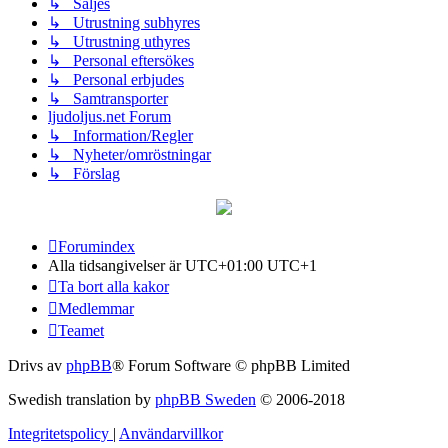
↳ Säljes
↳ Utrustning subhyres
↳ Utrustning uthyres
↳ Personal eftersökes
↳ Personal erbjudes
↳ Samtransporter
ljudoljus.net Forum
↳ Information/Regler
↳ Nyheter/omröstningar
↳ Förslag
Forumindex
Alla tidsangivelser är UTC+01:00 UTC+1
Ta bort alla kakor
Medlemmar
Teamet
Drivs av
phpBB
® Forum Software © phpBB Limited
Swedish translation by
phpBB Sweden
© 2006-2018
Integritetspolicy
|
Användarvillkor