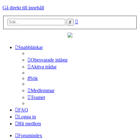
Gå direkt till innehåll
Avancerad
Sök
sökning
Snabblänkar
Obesvarade inlägg
Aktiva trådar
Sök
Medlemmar
Teamet
FAQ
Logga in
Bli medlem
Forumindex