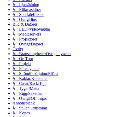
↳ Ljussättning
↳ Rökmaskiner
↳ Specialeffekter
↳ Övrigt ljus
Bild & Datorer
↳ LED-/videoväggar
↳ Mediaservers
↳ Projektorer
↳ Övrigt/Datorer
Övrigt
↳ Branschnyheter/Övriga nyheter
↳ On Tour
↳ Projekt
↳ Företagande
↳ Strömförsörjning/Ellära
↳ Kablar/Kontakter
↳ Casar/Rack/Tejp
↳ Tyger/Matta
↳ Rigg/Säkerhet
↳ Övrigt/Off Topic
Annonsplank
↳ Stulen utrustning
↳ Köpes