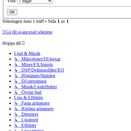
Visa:
Sökningen fann 1 träff • Sida
1
av
1
Gå till avancerad sökning
Hoppa till
Ljud & Musik
↳ Mikrofoner/DI-boxar
↳ Mixer/FX/Inserts
↳ DSP/Delningsfilter/EQ
↳ Högtalare/Slutsteg
↳ DJ-utrustning
↳ Musik/Ljudeffekter
↳ Övrigt ljud
Ljus & Effekter
↳ Fasta armaturer
↳ Rörliga armaturer
↳ Dimmers
↳ Ljusbord
↳ Effekter
↳ Ljussättning