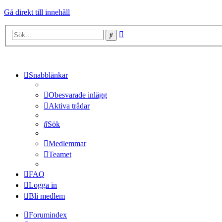
Gå direkt till innehåll
Avancerad
Sök
sökning
Snabblänkar
Obesvarade inlägg
Aktiva trådar
Sök
Medlemmar
Teamet
FAQ
Logga in
Bli medlem
Forumindex