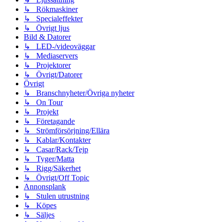
↳ Rökmaskiner
↳ Specialeffekter
↳ Övrigt ljus
Bild & Datorer
↳ LED-/videoväggar
↳ Mediaservers
↳ Projektorer
↳ Övrigt/Datorer
Övrigt
↳ Branschnyheter/Övriga nyheter
↳ On Tour
↳ Projekt
↳ Företagande
↳ Strömförsörjning/Ellära
↳ Kablar/Kontakter
↳ Casar/Rack/Tejp
↳ Tyger/Matta
↳ Rigg/Säkerhet
↳ Övrigt/Off Topic
Annonsplank
↳ Stulen utrustning
↳ Köpes
↳ Säljes