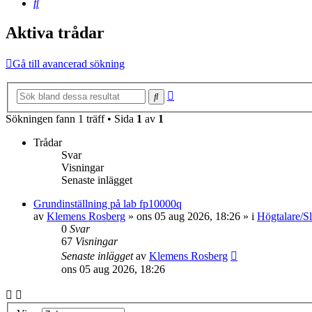
Sök
Aktiva trådar
Gå till avancerad sökning
Avancerad
Sök
sökning
Sökningen fann 1 träff • Sida
1
av
1
Trådar
Svar
Visningar
Senaste inlägget
Grundinställning på lab fp10000q
av
Klemens Rosberg
»
ons 05 aug 2026, 18:26
» i
Högtalare/Sl
0
Svar
67
Visningar
Senaste inlägget
av
Klemens Rosberg
ons 05 aug 2026, 18:26