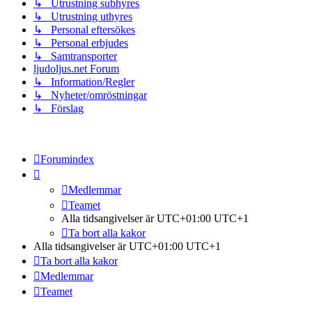
↳ Utrustning subhyres
↳ Utrustning uthyres
↳ Personal eftersökes
↳ Personal erbjudes
↳ Samtransporter
ljudoljus.net Forum
↳ Information/Regler
↳ Nyheter/omröstningar
↳ Förslag
Forumindex
Medlemmar
Teamet
Alla tidsangivelser är UTC+01:00 UTC+1
Ta bort alla kakor
Alla tidsangivelser är UTC+01:00 UTC+1
Ta bort alla kakor
Medlemmar
Teamet