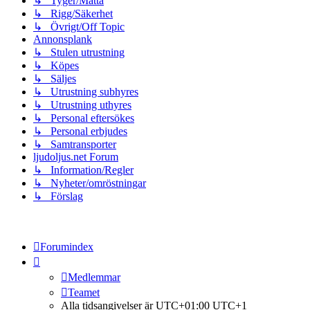
↳ Tyger/Matta
↳ Rigg/Säkerhet
↳ Övrigt/Off Topic
Annonsplank
↳ Stulen utrustning
↳ Köpes
↳ Säljes
↳ Utrustning subhyres
↳ Utrustning uthyres
↳ Personal eftersökes
↳ Personal erbjudes
↳ Samtransporter
ljudoljus.net Forum
↳ Information/Regler
↳ Nyheter/omröstningar
↳ Förslag
Forumindex
Medlemmar
Teamet
Alla tidsangivelser är UTC+01:00 UTC+1