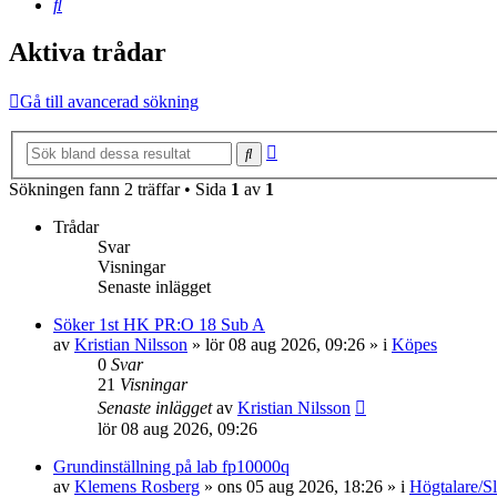
Sök
Aktiva trådar
Gå till avancerad sökning
Avancerad
Sök
sökning
Sökningen fann 2 träffar • Sida
1
av
1
Trådar
Svar
Visningar
Senaste inlägget
Söker 1st HK PR:O 18 Sub A
av
Kristian Nilsson
»
lör 08 aug 2026, 09:26
» i
Köpes
0
Svar
21
Visningar
Senaste inlägget
av
Kristian Nilsson
lör 08 aug 2026, 09:26
Grundinställning på lab fp10000q
av
Klemens Rosberg
»
ons 05 aug 2026, 18:26
» i
Högtalare/Sl