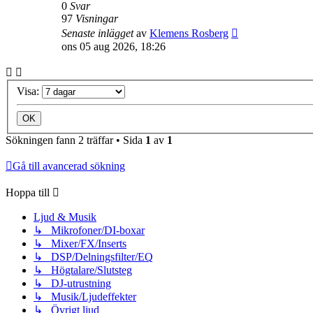
0
Svar
97
Visningar
Senaste inlägget
av
Klemens Rosberg
ons 05 aug 2026, 18:26
Visa:
Sökningen fann 2 träffar • Sida
1
av
1
Gå till avancerad sökning
Hoppa till
Ljud & Musik
↳ Mikrofoner/DI-boxar
↳ Mixer/FX/Inserts
↳ DSP/Delningsfilter/EQ
↳ Högtalare/Slutsteg
↳ DJ-utrustning
↳ Musik/Ljudeffekter
↳ Övrigt ljud