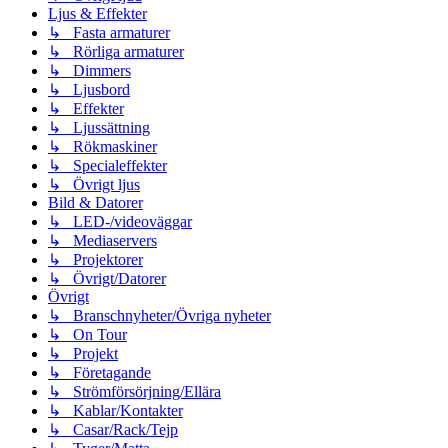
Ljus & Effekter
↳ Fasta armaturer
↳ Rörliga armaturer
↳ Dimmers
↳ Ljusbord
↳ Effekter
↳ Ljussättning
↳ Rökmaskiner
↳ Specialeffekter
↳ Övrigt ljus
Bild & Datorer
↳ LED-/videoväggar
↳ Mediaservers
↳ Projektorer
↳ Övrigt/Datorer
Övrigt
↳ Branschnyheter/Övriga nyheter
↳ On Tour
↳ Projekt
↳ Företagande
↳ Strömförsörjning/Ellära
↳ Kablar/Kontakter
↳ Casar/Rack/Tejp