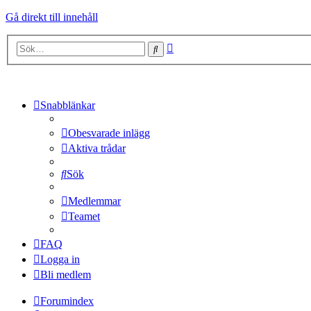
Gå direkt till innehåll
Avancerad
Sök
sökning
Snabblänkar
Obesvarade inlägg
Aktiva trådar
Sök
Medlemmar
Teamet
FAQ
Logga in
Bli medlem
Forumindex