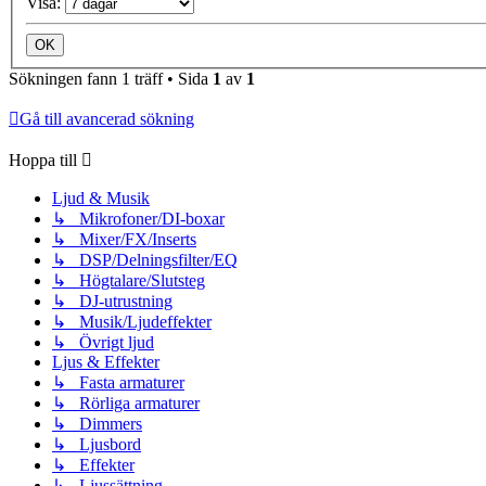
Visa:
Sökningen fann 1 träff • Sida
1
av
1
Gå till avancerad sökning
Hoppa till
Ljud & Musik
↳ Mikrofoner/DI-boxar
↳ Mixer/FX/Inserts
↳ DSP/Delningsfilter/EQ
↳ Högtalare/Slutsteg
↳ DJ-utrustning
↳ Musik/Ljudeffekter
↳ Övrigt ljud
Ljus & Effekter
↳ Fasta armaturer
↳ Rörliga armaturer
↳ Dimmers
↳ Ljusbord
↳ Effekter
↳ Ljussättning