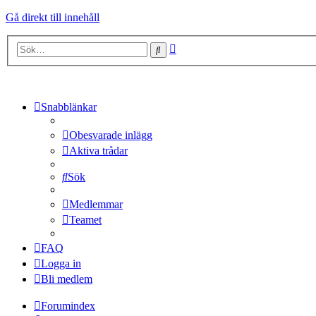
Gå direkt till innehåll
Avancerad
Sök
sökning
Snabblänkar
Obesvarade inlägg
Aktiva trådar
Sök
Medlemmar
Teamet
FAQ
Logga in
Bli medlem
Forumindex