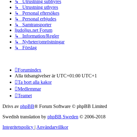
↳ Utrustning subhyres
↳ Utrustning uthyres
↳ Personal eftersökes
↳ Personal erbjudes
↳ Samtransporter
ljudoljus.net Forum
↳ Information/Regler
↳ Nyheter/omröstningar
↳ Förslag
Forumindex
Alla tidsangivelser är UTC+01:00 UTC+1
Ta bort alla kakor
Medlemmar
Teamet
Drivs av
phpBB
® Forum Software © phpBB Limited
Swedish translation by
phpBB Sweden
© 2006-2018
Integritetspolicy
|
Användarvillkor