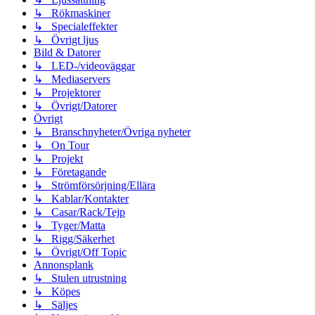
↳ Rökmaskiner
↳ Specialeffekter
↳ Övrigt ljus
Bild & Datorer
↳ LED-/videoväggar
↳ Mediaservers
↳ Projektorer
↳ Övrigt/Datorer
Övrigt
↳ Branschnyheter/Övriga nyheter
↳ On Tour
↳ Projekt
↳ Företagande
↳ Strömförsörjning/Ellära
↳ Kablar/Kontakter
↳ Casar/Rack/Tejp
↳ Tyger/Matta
↳ Rigg/Säkerhet
↳ Övrigt/Off Topic
Annonsplank
↳ Stulen utrustning
↳ Köpes
↳ Säljes