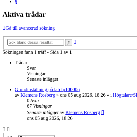
Sök
Aktiva trådar
Gå till avancerad sökning
Avancerad
Sök
sökning
Sökningen fann 1 träff • Sida
1
av
1
Trådar
Svar
Visningar
Senaste inlägget
Grundinställning på lab fp10000q
av
Klemens Rosberg
»
ons 05 aug 2026, 18:26
» i
Högtalare/Sl
0
Svar
67
Visningar
Senaste inlägget
av
Klemens Rosberg
ons 05 aug 2026, 18:26