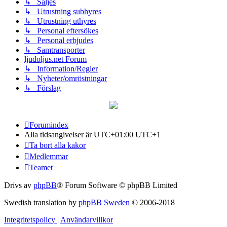
↳ Säljes
↳ Utrustning subhyres
↳ Utrustning uthyres
↳ Personal eftersökes
↳ Personal erbjudes
↳ Samtransporter
ljudoljus.net Forum
↳ Information/Regler
↳ Nyheter/omröstningar
↳ Förslag
Forumindex
Alla tidsangivelser är UTC+01:00 UTC+1
Ta bort alla kakor
Medlemmar
Teamet
Drivs av
phpBB
® Forum Software © phpBB Limited
Swedish translation by
phpBB Sweden
© 2006-2018
Integritetspolicy
|
Användarvillkor