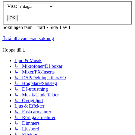
Visa:
Sökningen fann 1 träff • Sida
1
av
1
Gå till avancerad sökning
Hoppa till
Ljud & Musik
↳ Mikrofoner/DI-boxar
↳ Mixer/FX/Inserts
↳ DSP/Delningsfilter/EQ
↳ Högtalare/Slutsteg
↳ DJ-utrustning
↳ Musik/Ljudeffekter
↳ Övrigt ljud
Ljus & Effekter
↳ Fasta armaturer
↳ Rörliga armaturer
↳ Dimmers
↳ Ljusbord
↳ Effekter