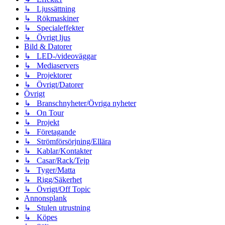
↳ Ljussättning
↳ Rökmaskiner
↳ Specialeffekter
↳ Övrigt ljus
Bild & Datorer
↳ LED-/videoväggar
↳ Mediaservers
↳ Projektorer
↳ Övrigt/Datorer
Övrigt
↳ Branschnyheter/Övriga nyheter
↳ On Tour
↳ Projekt
↳ Företagande
↳ Strömförsörjning/Ellära
↳ Kablar/Kontakter
↳ Casar/Rack/Tejp
↳ Tyger/Matta
↳ Rigg/Säkerhet
↳ Övrigt/Off Topic
Annonsplank
↳ Stulen utrustning
↳ Köpes