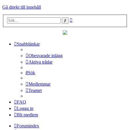
Gå direkt till innehåll
Avancerad
Sök
sökning
Snabblänkar
Obesvarade inlägg
Aktiva trådar
Sök
Medlemmar
Teamet
FAQ
Logga in
Bli medlem
Forumindex