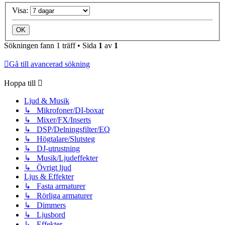
Visa:
Sökningen fann 1 träff • Sida
1
av
1
Gå till avancerad sökning
Hoppa till
Ljud & Musik
↳ Mikrofoner/DI-boxar
↳ Mixer/FX/Inserts
↳ DSP/Delningsfilter/EQ
↳ Högtalare/Slutsteg
↳ DJ-utrustning
↳ Musik/Ljudeffekter
↳ Övrigt ljud
Ljus & Effekter
↳ Fasta armaturer
↳ Rörliga armaturer
↳ Dimmers
↳ Ljusbord
↳ Effekter