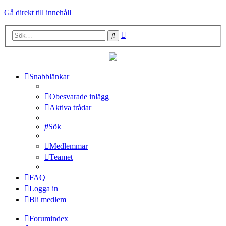
Gå direkt till innehåll
Avancerad
Sök
sökning
Snabblänkar
Obesvarade inlägg
Aktiva trådar
Sök
Medlemmar
Teamet
FAQ
Logga in
Bli medlem
Forumindex