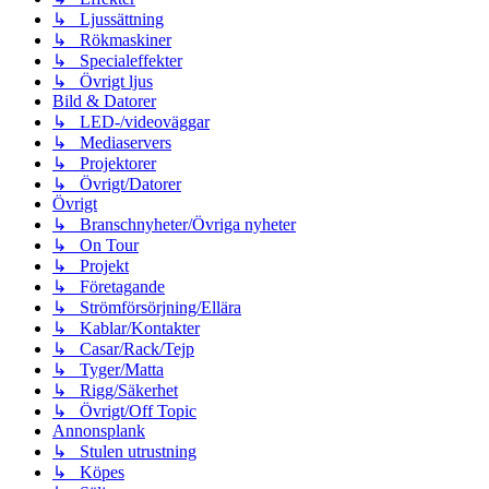
↳ Ljussättning
↳ Rökmaskiner
↳ Specialeffekter
↳ Övrigt ljus
Bild & Datorer
↳ LED-/videoväggar
↳ Mediaservers
↳ Projektorer
↳ Övrigt/Datorer
Övrigt
↳ Branschnyheter/Övriga nyheter
↳ On Tour
↳ Projekt
↳ Företagande
↳ Strömförsörjning/Ellära
↳ Kablar/Kontakter
↳ Casar/Rack/Tejp
↳ Tyger/Matta
↳ Rigg/Säkerhet
↳ Övrigt/Off Topic
Annonsplank
↳ Stulen utrustning
↳ Köpes