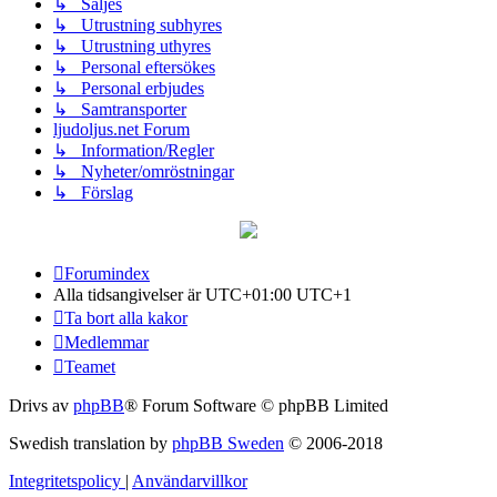
↳ Säljes
↳ Utrustning subhyres
↳ Utrustning uthyres
↳ Personal eftersökes
↳ Personal erbjudes
↳ Samtransporter
ljudoljus.net Forum
↳ Information/Regler
↳ Nyheter/omröstningar
↳ Förslag
Forumindex
Alla tidsangivelser är UTC+01:00 UTC+1
Ta bort alla kakor
Medlemmar
Teamet
Drivs av
phpBB
® Forum Software © phpBB Limited
Swedish translation by
phpBB Sweden
© 2006-2018
Integritetspolicy
|
Användarvillkor