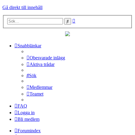
Gå direkt till innehåll
Avancerad
Sök
sökning
Snabblänkar
Obesvarade inlägg
Aktiva trådar
Sök
Medlemmar
Teamet
FAQ
Logga in
Bli medlem
Forumindex