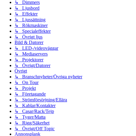
↳ Dimmers
↳ Ljusbord
↳ Effekter
↳ Ljussättning
↳ Rökmaskiner
↳ Specialeffekter
↳ Övrigt ljus
Bild & Datorer
↳ LED-/videoväggar
↳ Mediaservers
↳ Projektorer
↳ Övrigt/Datorer
Övrigt
↳ Branschnyheter/Övriga nyheter
↳ On Tour
↳ Projekt
↳ Företagande
↳ Strömförsörjning/Ellära
↳ Kablar/Kontakter
↳ Casar/Rack/Tejp
↳ Tyger/Matta
↳ Rigg/Säkerhet
↳ Övrigt/Off Topic
Annonsplank