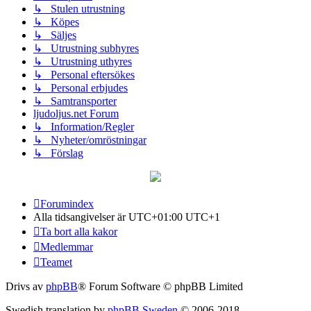
↳ Stulen utrustning
↳ Köpes
↳ Säljes
↳ Utrustning subhyres
↳ Utrustning uthyres
↳ Personal eftersökes
↳ Personal erbjudes
↳ Samtransporter
ljudoljus.net Forum
↳ Information/Regler
↳ Nyheter/omröstningar
↳ Förslag
Forumindex
Alla tidsangivelser är UTC+01:00 UTC+1
Ta bort alla kakor
Medlemmar
Teamet
Drivs av
phpBB
® Forum Software © phpBB Limited
Swedish translation by
phpBB Sweden
© 2006-2018