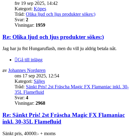
fre 19 sep 2025, 14:42
Kategori:
Köpes
Tråd:
Olika ljud och ljus produkter sökes:)
Svar:
2
Visningar:
1959
Re: Olika ljud och ljus produkter sökes:)
Jag har ju 8st Hungaruflash, men du vill ju aldrig betala nåt.
Gå till inlägg
av
Johannes Nordgren
ons 17 sep 2025, 12:54
Kategori:
Säljes
Tråd:
Sänkt Pris! 2st Fräscha Magic FX Flamaniac inkl. 30-
35L Flamefluid
Svar:
4
Visningar:
2968
Re: Sänkt Pris! 2st Fräscha Magic FX Flamaniac
inkl. 30-35L Flamefluid
Sänkt pris, 40000:- + moms