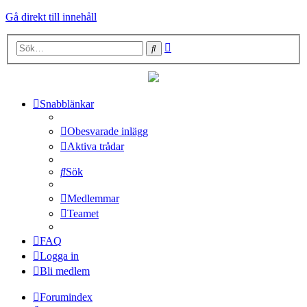
Gå direkt till innehåll
Avancerad
Sök
sökning
Snabblänkar
Obesvarade inlägg
Aktiva trådar
Sök
Medlemmar
Teamet
FAQ
Logga in
Bli medlem
Forumindex