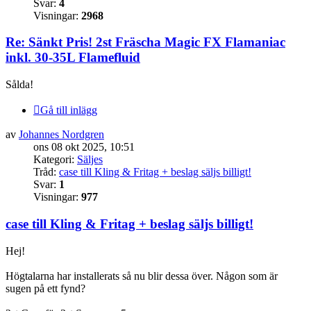
Svar:
4
Visningar:
2968
Re: Sänkt Pris! 2st Fräscha Magic FX Flamaniac
inkl. 30-35L Flamefluid
Sålda!
Gå till inlägg
av
Johannes Nordgren
ons 08 okt 2025, 10:51
Kategori:
Säljes
Tråd:
case till Kling & Fritag + beslag säljs billigt!
Svar:
1
Visningar:
977
case till Kling & Fritag + beslag säljs billigt!
Hej!
Högtalarna har installerats så nu blir dessa över. Någon som är
sugen på ett fynd?