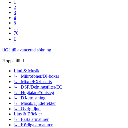
1
2
3
4
5
…
70
Nästa
Gå till avancerad sökning
Hoppa till
Ljud & Musik
↳ Mikrofoner/DI-boxar
↳ Mixer/FX/Inserts
↳ DSP/Delningsfilter/EQ
↳ Högtalare/Slutsteg
↳ DJ-utrustning
↳ Musik/Ljudeffekter
↳ Övrigt ljud
Ljus & Effekter
↳ Fasta armaturer
↳ Rörliga armaturer