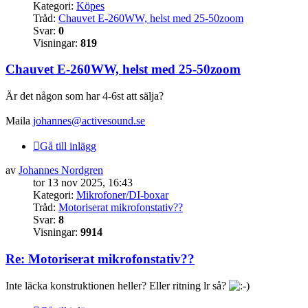
Kategori:
Köpes
Tråd:
Chauvet E-260WW, helst med 25-50zoom
Svar:
0
Visningar:
819
Chauvet E-260WW, helst med 25-50zoom
Är det någon som har 4-6st att sälja?
Maila
johannes@activesound.se
Gå till inlägg
av
Johannes Nordgren
tor 13 nov 2025, 16:43
Kategori:
Mikrofoner/DI-boxar
Tråd:
Motoriserat mikrofonstativ??
Svar:
8
Visningar:
9914
Re: Motoriserat mikrofonstativ??
Inte läcka konstruktionen heller? Eller ritning lr så?