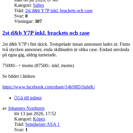
Kategori:
Säljes
Tråd:
2st d&b Y7P inkl. brackets och case
Svar:
0
Visningar:
307
2st d&b Y7P inkl. brackets och case
2st d&b Y7P i fint skick. Testspelade innan annonsen lades ut. Finns
två stycken annonser, enda skillnaden är olika case. Endast använda
på egna gig, aldrig turnerade.
75000:- + moms (87500:- inkl. moms)
Se bilder i länken
https://www.facebook.com/share/14hS8D1hdgK/
Gå till inlägg
av
Johannes Nordgren
lör 13 jun 2026, 17:52
Kategori:
Köpes
Tråd:
Sennheiser ASA 1
Svar:
1