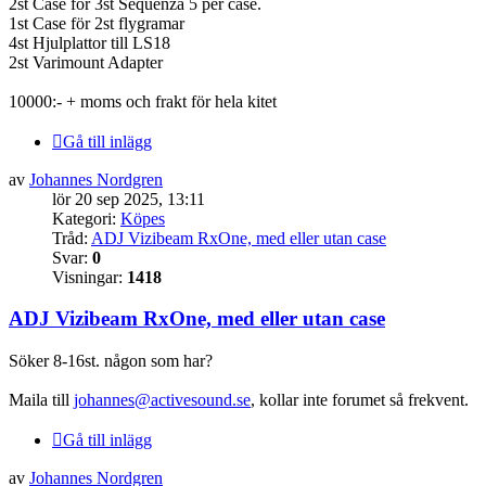
2st Case för 3st Sequenza 5 per case.
1st Case för 2st flygramar
4st Hjulplattor till LS18
2st Varimount Adapter
10000:- + moms och frakt för hela kitet
Gå till inlägg
av
Johannes Nordgren
lör 20 sep 2025, 13:11
Kategori:
Köpes
Tråd:
ADJ Vizibeam RxOne, med eller utan case
Svar:
0
Visningar:
1418
ADJ Vizibeam RxOne, med eller utan case
Söker 8-16st. någon som har?
Maila till
johannes@activesound.se
, kollar inte forumet så frekvent.
Gå till inlägg
av
Johannes Nordgren