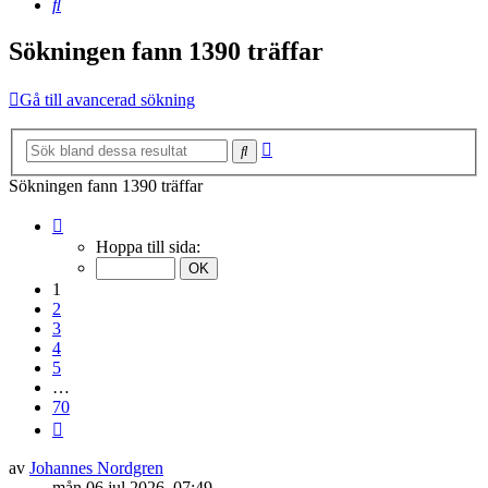
Sök
Sökningen fann 1390 träffar
Gå till avancerad sökning
Avancerad
Sök
sökning
Sökningen fann 1390 träffar
Sida
1
Hoppa till sida:
av
70
1
2
3
4
5
…
70
Nästa
av
Johannes Nordgren
mån 06 jul 2026, 07:49