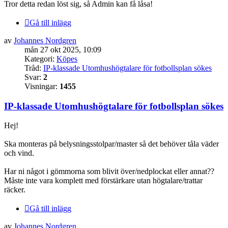
Tror detta redan löst sig, så Admin kan få låsa!
Gå till inlägg
av
Johannes Nordgren
mån 27 okt 2025, 10:09
Kategori:
Köpes
Tråd:
IP-klassade Utomhushögtalare för fotbollsplan sökes
Svar:
2
Visningar:
1455
IP-klassade Utomhushögtalare för fotbollsplan sökes
Hej!
Ska monteras på belysningsstolpar/master så det behöver tåla väder
och vind.
Har ni något i gömmorna som blivit över/nedplockat eller annat??
Måste inte vara komplett med förstärkare utan högtalare/trattar
räcker.
Gå till inlägg
av
Johannes Nordgren