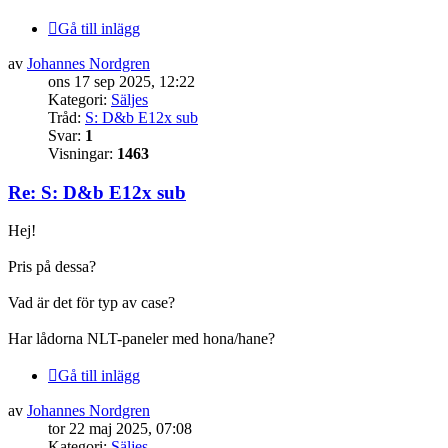
Gå till inlägg
av
Johannes Nordgren
ons 17 sep 2025, 12:22
Kategori:
Säljes
Tråd:
S: D&b E12x sub
Svar:
1
Visningar:
1463
Re: S: D&b E12x sub
Hej!
Pris på dessa?
Vad är det för typ av case?
Har lådorna NLT-paneler med hona/hane?
Gå till inlägg
av
Johannes Nordgren
tor 22 maj 2025, 07:08
Kategori:
Säljes