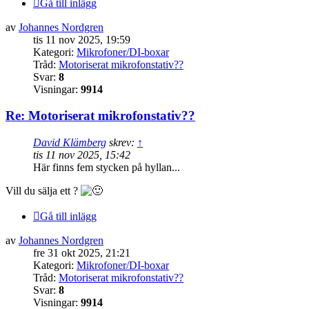
Gå till inlägg
av
Johannes Nordgren
tis 11 nov 2025, 19:59
Kategori:
Mikrofoner/DI-boxar
Tråd:
Motoriserat mikrofonstativ??
Svar:
8
Visningar:
9914
Re: Motoriserat mikrofonstativ??
David Klämberg
skrev:
↑
tis 11 nov 2025, 15:42
Här finns fem stycken på hyllan...
Vill du sälja ett ?
Gå till inlägg
av
Johannes Nordgren
fre 31 okt 2025, 21:21
Kategori:
Mikrofoner/DI-boxar
Tråd:
Motoriserat mikrofonstativ??
Svar:
8
Visningar:
9914