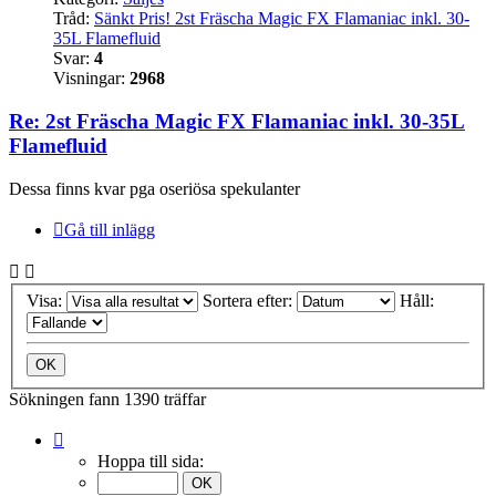
Tråd:
Sänkt Pris! 2st Fräscha Magic FX Flamaniac inkl. 30-
35L Flamefluid
Svar:
4
Visningar:
2968
Re: 2st Fräscha Magic FX Flamaniac inkl. 30-35L
Flamefluid
Dessa finns kvar pga oseriösa spekulanter
Gå till inlägg
Visa:
Sortera efter:
Håll:
Sökningen fann 1390 träffar
Sida
1
Hoppa till sida:
av
70