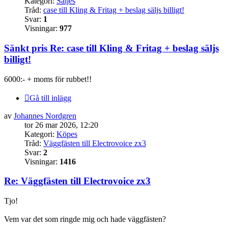
Kategori:
Säljes
Tråd:
case till Kling & Fritag + beslag säljs billigt!
Svar:
1
Visningar:
977
Sänkt pris Re: case till Kling & Fritag + beslag säljs
billigt!
6000:- + moms för rubbet!!
Gå till inlägg
av
Johannes Nordgren
tor 26 mar 2026, 12:20
Kategori:
Köpes
Tråd:
Väggfästen till Electrovoice zx3
Svar:
2
Visningar:
1416
Re: Väggfästen till Electrovoice zx3
Tjo!
Vem var det som ringde mig och hade väggfästen?