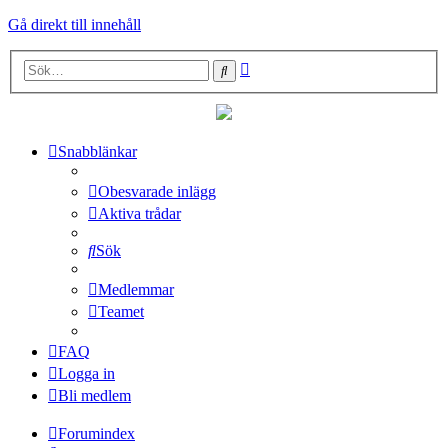
Gå direkt till innehåll
Avancerad
Sök
sökning
Snabblänkar
Obesvarade inlägg
Aktiva trådar
Sök
Medlemmar
Teamet
FAQ
Logga in
Bli medlem
Forumindex