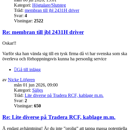
Kategori:
Högtalare/Slutsteg
Tråd:
membran till jbl 2431H driver
Svar:
4
Visningar:
2522
Re: membran till jbl 2431H driver
Oskar!!
Varför ska han vända sig till en tysk firma då vi har svenska som ska
överleva och förhoppningsvis kunna ha personlig service
Gå till inlägg
av
Nicke Löfgren
mån 01 jun 2026, 09:00
Kategori:
Säljes
Tråd:
Lite diverse på Tradera RCF, kablage m.m.
Svar:
2
Visningar:
650
Re: Lite diverse på Tradera RCF, kablage m.m.
Å endast avhämtning! Är du inte ”orolig” att tappa massa potentiella