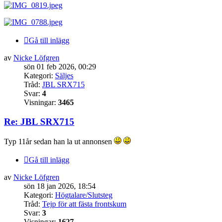
Gå till inlägg
av
Nicke Löfgren
sön 01 feb 2026, 00:29
Kategori:
Säljes
Tråd:
JBL SRX715
Svar:
4
Visningar:
3465
Re: JBL SRX715
Typ 11år sedan han la ut annonsen
Gå till inlägg
av
Nicke Löfgren
sön 18 jan 2026, 18:54
Kategori:
Högtalare/Slutsteg
Tråd:
Tejp för att fästa frontskum
Svar:
3
Visningar:
1627