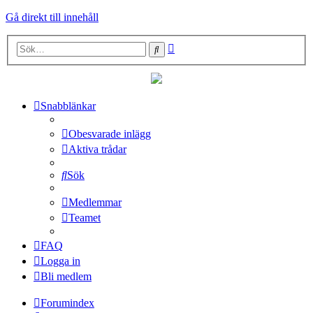
Gå direkt till innehåll
Avancerad
Sök
sökning
Snabblänkar
Obesvarade inlägg
Aktiva trådar
Sök
Medlemmar
Teamet
FAQ
Logga in
Bli medlem
Forumindex