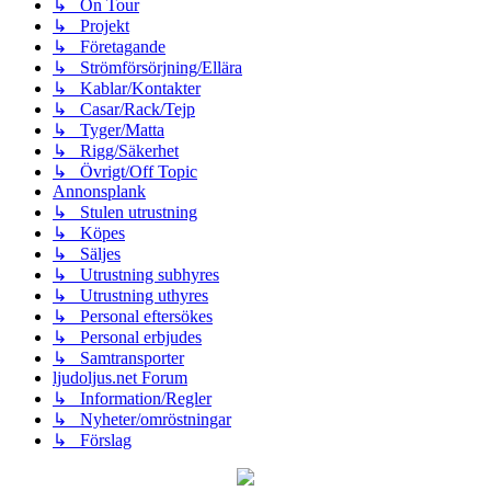
↳ On Tour
↳ Projekt
↳ Företagande
↳ Strömförsörjning/Ellära
↳ Kablar/Kontakter
↳ Casar/Rack/Tejp
↳ Tyger/Matta
↳ Rigg/Säkerhet
↳ Övrigt/Off Topic
Annonsplank
↳ Stulen utrustning
↳ Köpes
↳ Säljes
↳ Utrustning subhyres
↳ Utrustning uthyres
↳ Personal eftersökes
↳ Personal erbjudes
↳ Samtransporter
ljudoljus.net Forum
↳ Information/Regler
↳ Nyheter/omröstningar
↳ Förslag