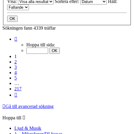
Visa:
Sortera efter:
Håll:
Sökningen fann 4339 träffar
Sida
1
Hoppa till sida:
av
217
1
2
3
4
5
…
217
Nästa
Gå till avancerad sökning
Hoppa till
Ljud & Musik
↳ Mikrofoner/DI-boxar