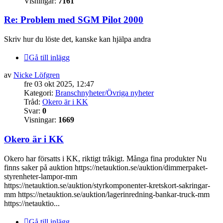
Visningar:
7161
Re: Problem med SGM Pilot 2000
Skriv hur du löste det, kanske kan hjälpa andra
Gå till inlägg
av
Nicke Löfgren
fre 03 okt 2025, 12:47
Kategori:
Branschnyheter/Övriga nyheter
Tråd:
Okero är i KK
Svar:
0
Visningar:
1669
Okero är i KK
Okero har försatts i KK, riktigt tråkigt. Många fina produkter Nu
finns saker på auktion https://netauktion.se/auktion/dimmerpaket-
styrenheter-lampor-mm
https://netauktion.se/auktion/styrkomponenter-kretskort-sakringar-
mm https://netauktion.se/auktion/lagerinredning-bankar-truck-mm
https://netauktio...
Gå till inlägg