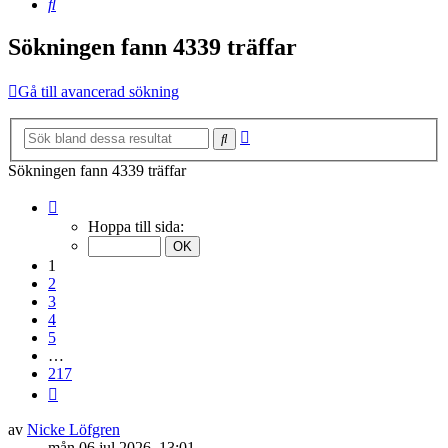
Sök
Sökningen fann 4339 träffar
Gå till avancerad sökning
Avancerad
Sök
sökning
Sökningen fann 4339 träffar
Sida
1
Hoppa till sida:
av
217
1
2
3
4
5
…
217
Nästa
av
Nicke Löfgren
mån 06 jul 2026, 13:01