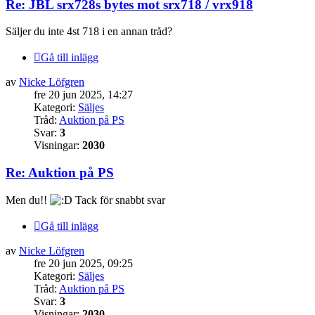
Re: JBL srx728s bytes mot srx718 / vrx918
Säljer du inte 4st 718 i en annan tråd?
Gå till inlägg
av
Nicke Löfgren
fre 20 jun 2025, 14:27
Kategori:
Säljes
Tråd:
Auktion på PS
Svar:
3
Visningar:
2030
Re: Auktion på PS
Men du!!
Tack för snabbt svar
Gå till inlägg
av
Nicke Löfgren
fre 20 jun 2025, 09:25
Kategori:
Säljes
Tråd:
Auktion på PS
Svar:
3
Visningar:
2030