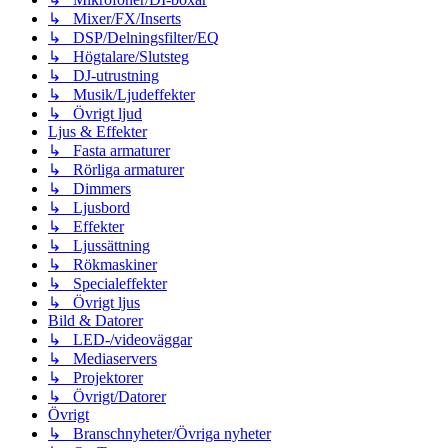
↳ Mixer/FX/Inserts
↳ DSP/Delningsfilter/EQ
↳ Högtalare/Slutsteg
↳ DJ-utrustning
↳ Musik/Ljudeffekter
↳ Övrigt ljud
Ljus & Effekter
↳ Fasta armaturer
↳ Rörliga armaturer
↳ Dimmers
↳ Ljusbord
↳ Effekter
↳ Ljussättning
↳ Rökmaskiner
↳ Specialeffekter
↳ Övrigt ljus
Bild & Datorer
↳ LED-/videoväggar
↳ Mediaservers
↳ Projektorer
↳ Övrigt/Datorer
Övrigt
↳ Branschnyheter/Övriga nyheter