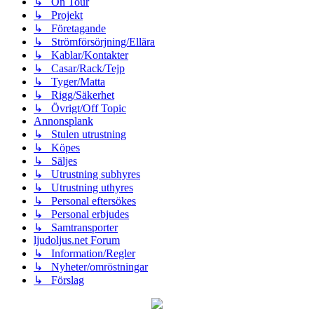
↳ On Tour
↳ Projekt
↳ Företagande
↳ Strömförsörjning/Ellära
↳ Kablar/Kontakter
↳ Casar/Rack/Tejp
↳ Tyger/Matta
↳ Rigg/Säkerhet
↳ Övrigt/Off Topic
Annonsplank
↳ Stulen utrustning
↳ Köpes
↳ Säljes
↳ Utrustning subhyres
↳ Utrustning uthyres
↳ Personal eftersökes
↳ Personal erbjudes
↳ Samtransporter
ljudoljus.net Forum
↳ Information/Regler
↳ Nyheter/omröstningar
↳ Förslag