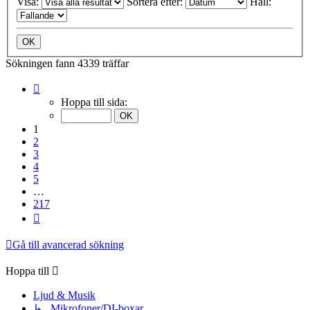
Visa:
Sortera efter:
Håll:
Sökningen fann 4339 träffar
Sida
1
Hoppa till sida:
av
217
1
2
3
4
5
…
217
Nästa
Gå till avancerad sökning
Hoppa till
Ljud & Musik
↳ Mikrofoner/DI-boxar