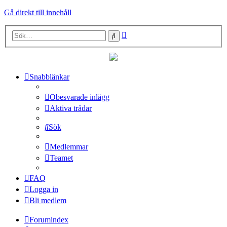
Gå direkt till innehåll
Avancerad
Sök
sökning
Snabblänkar
Obesvarade inlägg
Aktiva trådar
Sök
Medlemmar
Teamet
FAQ
Logga in
Bli medlem
Forumindex