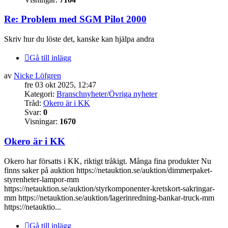
Re: Problem med SGM Pilot 2000
Skriv hur du löste det, kanske kan hjälpa andra
Gå till inlägg
av
Nicke Löfgren
fre 03 okt 2025, 12:47
Kategori:
Branschnyheter/Övriga nyheter
Tråd:
Okero är i KK
Svar:
0
Visningar:
1670
Okero är i KK
Okero har försatts i KK, riktigt tråkigt. Många fina produkter Nu
finns saker på auktion https://netauktion.se/auktion/dimmerpaket-
styrenheter-lampor-mm
https://netauktion.se/auktion/styrkomponenter-kretskort-sakringar-
mm https://netauktion.se/auktion/lagerinredning-bankar-truck-mm
https://netauktio...
Gå till inlägg