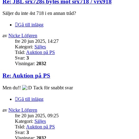
Re: JBL srx728s bytes mot srx718 / vrx918
Säljer du inte 4st 718 i en annan tråd?
Gå till inlägg
av
Nicke Löfgren
fre 20 jun 2025, 14:27
Kategori:
Säljes
Tråd:
Auktion på PS
Svar:
3
Visningar:
2032
Re: Auktion på PS
Men du!!
Tack för snabbt svar
Gå till inlägg
av
Nicke Löfgren
fre 20 jun 2025, 09:25
Kategori:
Säljes
Tråd:
Auktion på PS
Svar:
3
Visningar:
2032