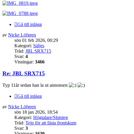
Gå till inlägg
av
Nicke Löfgren
sön 01 feb 2026, 00:29
Kategori:
Säljes
Tråd:
JBL SRX715
Svar:
4
Visningar:
3466
Re: JBL SRX715
Typ 11år sedan han la ut annonsen
Gå till inlägg
av
Nicke Löfgren
sön 18 jan 2026, 18:54
Kategori:
Högtalare/Slutsteg
Tråd:
Tejp för att fästa frontskum
Svar:
3
Visningar:
1630