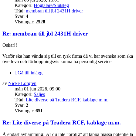
Kategori:
Högtalare/Slutsteg
Tråd:
membran till jbl 2431H driver
Svar:
4
Visningar:
2528
Re: membran till jbl 2431H driver
Oskar!!
Varför ska han vända sig till en tysk firma då vi har svenska som ska
överleva och förhoppningsvis kunna ha personlig service
Gå till inlägg
av
Nicke Löfgren
mån 01 jun 2026, 09:00
Kategori:
Säljes
Tråd:
Lite diverse på Tradera RCF, kablage m.m.
Svar:
2
Visningar:
651
Re: Lite diverse på Tradera RCF, kablage m.m.
Å endast avhämtning! Är du inte ”orolig” att tappa massa potentiella