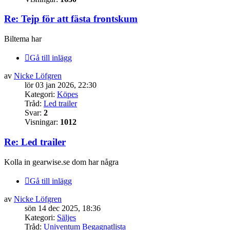
Re: Tejp för att fästa frontskum
Biltema har
Gå till inlägg
av
Nicke Löfgren
lör 03 jan 2026, 22:30
Kategori:
Köpes
Tråd:
Led trailer
Svar:
2
Visningar:
1012
Re: Led trailer
Kolla in gearwise.se dom har några
Gå till inlägg
av
Nicke Löfgren
sön 14 dec 2025, 18:36
Kategori:
Säljes
Tråd:
Univentum Begagnatlista