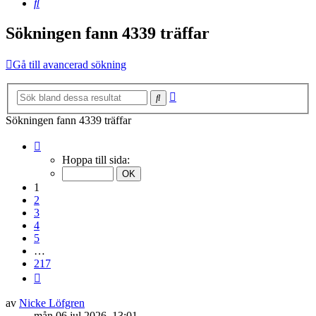
Sök
Sökningen fann 4339 träffar
Gå till avancerad sökning
Avancerad
Sök
sökning
Sökningen fann 4339 träffar
Sida
1
Hoppa till sida:
av
217
1
2
3
4
5
…
217
Nästa
av
Nicke Löfgren
mån 06 jul 2026, 13:01