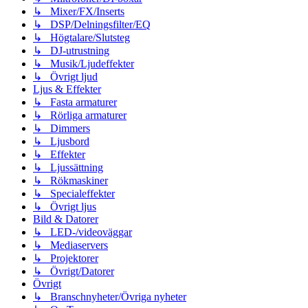
↳ Mixer/FX/Inserts
↳ DSP/Delningsfilter/EQ
↳ Högtalare/Slutsteg
↳ DJ-utrustning
↳ Musik/Ljudeffekter
↳ Övrigt ljud
Ljus & Effekter
↳ Fasta armaturer
↳ Rörliga armaturer
↳ Dimmers
↳ Ljusbord
↳ Effekter
↳ Ljussättning
↳ Rökmaskiner
↳ Specialeffekter
↳ Övrigt ljus
Bild & Datorer
↳ LED-/videoväggar
↳ Mediaservers
↳ Projektorer
↳ Övrigt/Datorer
Övrigt
↳ Branschnyheter/Övriga nyheter