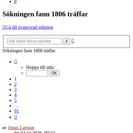
Sök
Sökningen fann 1806 träffar
Gå till avancerad sökning
Avancerad
Sök
sökning
Sökningen fann 1806 träffar
Sida
1
Hoppa till sida:
av
91
1
2
3
4
5
…
91
Nästa
av
Jonas Larsson
fre 03 jul 2026, 09:23