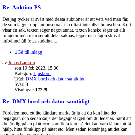
Re: Auktion PS
Det jag tycker är svårt med dessa auktioner är att veta vad man får,
de som lägger upp annonserna är ju oftast inte alls i branschen. Kort
visar en sak, texten säger något annat, texten kanske säger att allt
fungerar men man ser att delar saknas, tejper där någon skrivit
info/innehåll fotas suddiga ...
Gå till inlägg
av
Jonas Larsson
sön 19 feb 2023, 15:30
Kategori:
Ljusbord
Tråd:
DMX bord och dator samtidigt
Svar:
3
Visningar:
17229
Re: DMX bord och dator samtidigt
Fördelen med ett lite kändare märke är ju att du kan hitta det
begagnat, och sedan sälja det begagnat igen om du ledsnar. Samt att
du lär dig på en plattform som flera kan, så det kan vara lättare att få
hjälp, hitta filmklipp på nätet etc. Men sedan förstår jag att det kan
vara mycket pengar och vi...