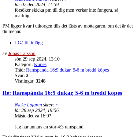
lör 07 dec 2024, 11:59
försöker skicka pm till dig men verkar inte fungera, så
märkligt
PM ligger kvar i utkorgen tills det lästs av mottagaren, om det är det
du menar.
Gå till inlägg
av
Jonas Larsson
sön 29 sep 2024, 13:10
Kategori:
Köpes
Tråd:
Ramspända 16:9 dukar, 5-6 m bredd köpes
Svar:
2
Visningar:
3248
Re: Ramspända 16:9 dukar, 5-6 m bredd köpes
Nicke Löfgren
skrev:
↑
lör 28 sep 2024, 19:56
Måste det va 16:9?
Jag har annars en stor 4:3 ramspänd