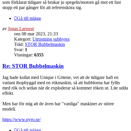
som förklarat tidigare så brukar ju spegeln/motorn gå mot ett fast
stopp ett par gånger för att referensköra sig.
Gå till inlägg
av
Jonas Larsson
ons 08 mar 2023, 21:33
Kategori:
Utrustning subhyres
Tråd:
STOR Bubbelmaskin
Svar:
1
Visningar:
6355
Re: STOR Bubbelmaskin
Jag hade kollat med Unique i Götene, vet att de tidigare haft en
variant ihopbyggd med en rökmaskin, så att bubblorna har fyllts
med rök och sedan när de exploderar så kommer röken ut. Lite udda
effekt.
Men har för mig att de även har "vanliga" maskiner av större
modell.
https://www.pyro.se/
Gå till inlägg