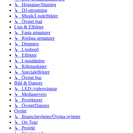
↳ Högtalare/Slutsteg
↳ DJ-utrustning
↳ Musik/Ljudeffekter
↳ Övrigt ljud
Ljus & Effekter
↳ Fasta armaturer
↳ Rörliga armaturer
↳ Dimmers
↳ Ljusbord
↳ Effekter
↳ Ljussättning
↳ Rökmaskiner
↳ Specialeffekter
↳ Övrigt ljus
Bild & Datorer
↳ LED-/videoväggar
↳ Mediaservers
↳ Projektorer
↳ Övrigt/Datorer
Övrigt
↳ Branschnyheter/Övriga nyheter
↳ On Tour
↳ Projekt