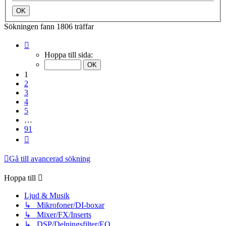
Sökningen fann 1806 träffar
Sida
1
Hoppa till sida:
av
91
1
2
3
4
5
…
91
Nästa
Gå till avancerad sökning
Hoppa till
Ljud & Musik
↳ Mikrofoner/DI-boxar
↳ Mixer/FX/Inserts
↳ DSP/Delningsfilter/EQ