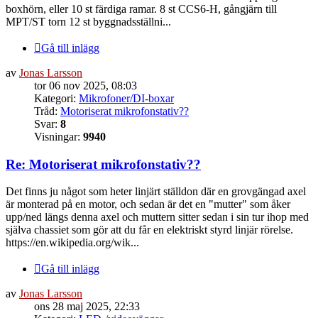
boxhörn, eller 10 st färdiga ramar. 8 st CCS6-H, gångjärn till
MPT/ST torn 12 st byggnadsställni...
Gå till inlägg
av
Jonas Larsson
tor 06 nov 2025, 08:03
Kategori:
Mikrofoner/DI-boxar
Tråd:
Motoriserat mikrofonstativ??
Svar:
8
Visningar:
9940
Re: Motoriserat mikrofonstativ??
Det finns ju något som heter linjärt ställdon där en grovgängad axel
är monterad på en motor, och sedan är det en "mutter" som åker
upp/ned längs denna axel och muttern sitter sedan i sin tur ihop med
själva chassiet som gör att du får en elektriskt styrd linjär rörelse.
https://en.wikipedia.org/wik...
Gå till inlägg
av
Jonas Larsson
ons 28 maj 2025, 22:33