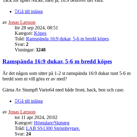
Tack för tipset Nicke, men ja, 16:9 behöver det vara.
Gå till inlägg
av
Jonas Larsson
lör 28 sep 2024, 08:51
Kategori:
Köpes
Tråd:
Ramspända 16:9 dukar, 5-6 m bredd köpes
Svar:
2
Visningar:
3248
Ramspända 16:9 dukar, 5-6 m bredd köpes
Är det någon som sitter på 1-2 st ramspända 16:9 dukar runt 5-6 m
bredd som ni vill göra er av med?
Gärna Av Stumpfl Vario64 med både front, back, ben och case.
Gå till inlägg
av
Jonas Larsson
tor 11 apr 2024, 20:02
Kategori:
Högtalare/Slutsteg
Tråd:
LAB SS1300 Strömbrytare.
Svar:
24