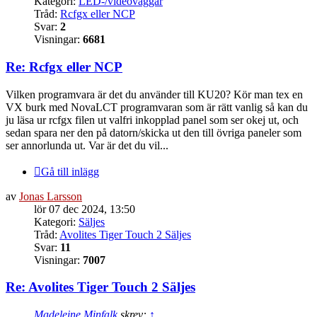
Kategori:
LED-/videoväggar
Tråd:
Rcfgx eller NCP
Svar:
2
Visningar:
6681
Re: Rcfgx eller NCP
Vilken programvara är det du använder till KU20? Kör man tex en
VX burk med NovaLCT programvaran som är rätt vanlig så kan du
ju läsa ur rcfgx filen ut valfri inkopplad panel som ser okej ut, och
sedan spara ner den på datorn/skicka ut den till övriga paneler som
ser annorlunda ut. Var är det du vil...
Gå till inlägg
av
Jonas Larsson
lör 07 dec 2024, 13:50
Kategori:
Säljes
Tråd:
Avolites Tiger Touch 2 Säljes
Svar:
11
Visningar:
7007
Re: Avolites Tiger Touch 2 Säljes
Madeleine Minfalk
skrev:
↑