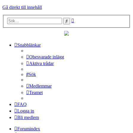
Gå direkt till innehåll
Avancerad
Sök
sökning
Snabblänkar
Obesvarade inlägg
Aktiva trådar
Sök
Medlemmar
Teamet
FAQ
Logga in
Bli medlem
Forumindex