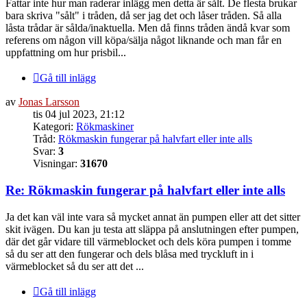
Fattar inte hur man raderar inlägg men detta är sålt. De flesta brukar
bara skriva "sålt" i tråden, då ser jag det och låser tråden. Så alla
låsta trådar är sålda/inaktuella. Men då finns tråden ändå kvar som
referens om någon vill köpa/sälja något liknande och man får en
uppfattning om hur prisbil...
Gå till inlägg
av
Jonas Larsson
tis 04 jul 2023, 21:12
Kategori:
Rökmaskiner
Tråd:
Rökmaskin fungerar på halvfart eller inte alls
Svar:
3
Visningar:
31670
Re: Rökmaskin fungerar på halvfart eller inte alls
Ja det kan väl inte vara så mycket annat än pumpen eller att det sitter
skit ivägen. Du kan ju testa att släppa på anslutningen efter pumpen,
där det går vidare till värmeblocket och dels köra pumpen i tomme
så du ser att den fungerar och dels blåsa med tryckluft in i
värmeblocket så du ser att det ...
Gå till inlägg