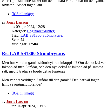
eller 1-pol slutande räcker om det nu bara var 2 trådar till den gamla
brytaren. Är det ingen lam...
Gå till inlägg
av
Jonas Larsson
tis 09 apr 2024, 12:28
Kategori:
Högtalare/Slutsteg
Tråd:
LAB SS1300 Strömbrytare.
Svar:
24
Visningar:
17504
Re: LAB SS1300 Strömbrytare.
Men hur var den gamla strömbrytaren inkopplad? Om den också var
inkopplad med 3 trådar, och den nya också är inkopplad på samma
sätt, med 3 trådar så borde det ju fungera?
Men var det verkligen 3 trådar till den gamla? Den har väl ingen
lampa i originalutförande?
Gå till inlägg
av
Jonas Larsson
tor 04 apr 2024, 19:15