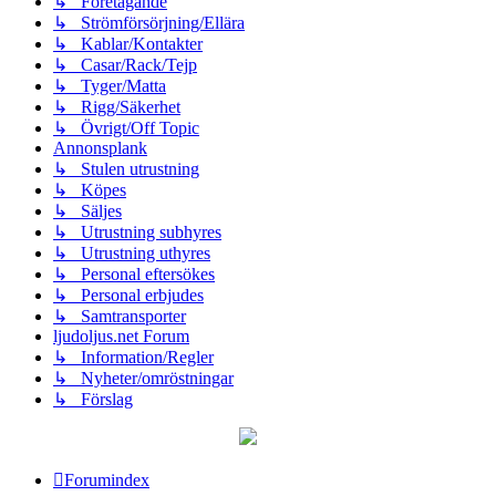
↳ Företagande
↳ Strömförsörjning/Ellära
↳ Kablar/Kontakter
↳ Casar/Rack/Tejp
↳ Tyger/Matta
↳ Rigg/Säkerhet
↳ Övrigt/Off Topic
Annonsplank
↳ Stulen utrustning
↳ Köpes
↳ Säljes
↳ Utrustning subhyres
↳ Utrustning uthyres
↳ Personal eftersökes
↳ Personal erbjudes
↳ Samtransporter
ljudoljus.net Forum
↳ Information/Regler
↳ Nyheter/omröstningar
↳ Förslag
Forumindex