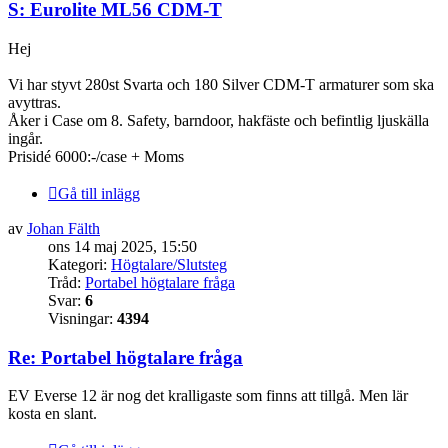
S: Eurolite ML56 CDM-T
Hej
Vi har styvt 280st Svarta och 180 Silver CDM-T armaturer som ska
avyttras.
Åker i Case om 8. Safety, barndoor, hakfäste och befintlig ljuskälla
ingår.
Prisidé 6000:-/case + Moms
Gå till inlägg
av
Johan Fälth
ons 14 maj 2025, 15:50
Kategori:
Högtalare/Slutsteg
Tråd:
Portabel högtalare fråga
Svar:
6
Visningar:
4394
Re: Portabel högtalare fråga
EV Everse 12 är nog det kralligaste som finns att tillgå. Men lär
kosta en slant.