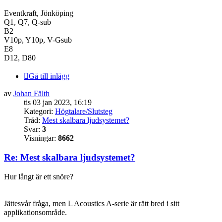
Eventkraft, Jönköping
Q1, Q7, Q-sub
B2
V10p, Y10p, V-Gsub
E8
D12, D80
Gå till inlägg
av
Johan Fälth
tis 03 jan 2023, 16:19
Kategori:
Högtalare/Slutsteg
Tråd:
Mest skalbara ljudsystemet?
Svar:
3
Visningar:
8662
Re: Mest skalbara ljudsystemet?
Hur långt är ett snöre?
Jättesvår fråga, men L Acoustics A-serie är rätt bred i sitt
applikationsområde.