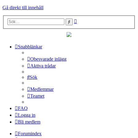
Gå direkt till innehåll
Avancerad
Sök
sökning
Snabblänkar
Obesvarade inlägg
Aktiva trådar
Sök
Medlemmar
Teamet
FAQ
Logga in
Bli medlem
Forumindex