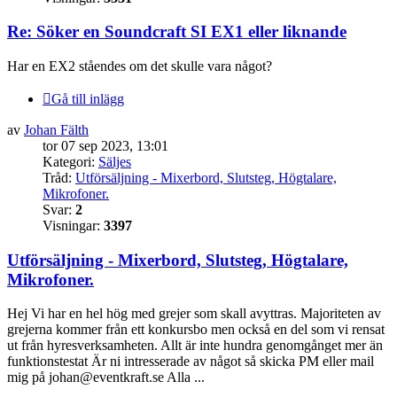
Re: Söker en Soundcraft SI EX1 eller liknande
Har en EX2 ståendes om det skulle vara något?
Gå till inlägg
av
Johan Fälth
tor 07 sep 2023, 13:01
Kategori:
Säljes
Tråd:
Utförsäljning - Mixerbord, Slutsteg, Högtalare,
Mikrofoner.
Svar:
2
Visningar:
3397
Utförsäljning - Mixerbord, Slutsteg, Högtalare,
Mikrofoner.
Hej Vi har en hel hög med grejer som skall avyttras. Majoriteten av
grejerna kommer från ett konkursbo men också en del som vi rensat
ut från hyresverksamheten. Allt är inte hundra genomgånget mer än
funktionstestat Är ni intresserade av något så skicka PM eller mail
mig på johan@eventkraft.se Alla ...