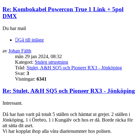
Re: Kombokabel Powercon True 1 Link + 5pol
DMX
Du har mail
Gå till inlägg
av
Johan Fälth
mån 29 jan 2024, 08:32
Kategori:
Stulen utrustning
Tråd:
Stulet, A&H SQ5 och Pioneer RX3 - Jönköping
Svar:
3
Visningar:
6341
Re: Stulet, A&H SQ5 och Pioneer RX3 - Jönköping
Intressant.
Då har han varit på totalt 5 ställen och hämtat ut grejer. 2 ställen i
Jönköping, 1 i Örebro, 1 i Kungälv och hos er då. Borde räcka för
att sätta dit aset.
Vi har kopplat ihop alla våra diarienummer hos polisen.