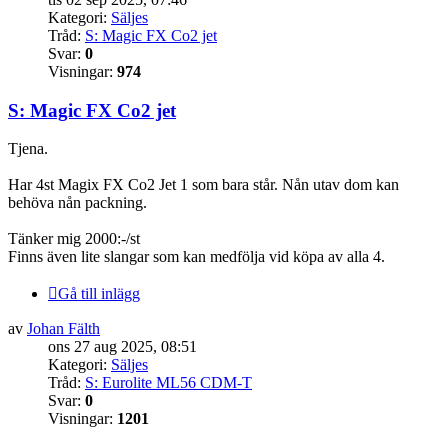
Kategori:
Säljes
Tråd:
S: Magic FX Co2 jet
Svar:
0
Visningar:
974
S: Magic FX Co2 jet
Tjena.
Har 4st Magix FX Co2 Jet 1 som bara står. Nån utav dom kan
behöva nån packning.
Tänker mig 2000:-/st
Finns även lite slangar som kan medfölja vid köpa av alla 4.
Gå till inlägg
av
Johan Fälth
ons 27 aug 2025, 08:51
Kategori:
Säljes
Tråd:
S: Eurolite ML56 CDM-T
Svar:
0
Visningar:
1201