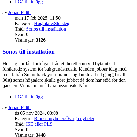
Gå till inlägg
av
Johan Fälth
mån 17 feb 2025, 11:50
Kategori:
Högtalare/Slutsteg
Tråd:
Sonos till installation
Svar:
0
Visningar:
3126
Sonos till installation
Hej Jag har fått förfrågan från ett hotell som vill byta ut sitt
föråldrade system för bakgrundsmusik. Kunden jobbar idag med
musik från Soundtrack your brand. Jag tänkte att ett gäng(Totalt
30st) sonos högtalare skulle göra jobbet då dom har stöd för den
tjänsten. Vi pratar ändå bara hissmusik. Nån...
Gå till inlägg
av
Johan Fälth
tis 05 nov 2024, 08:08
Kategori:
Branschnyheter/Övriga nyheter
Tråd:
ISE eller PLS
Svar:
0
Visningar:
3448