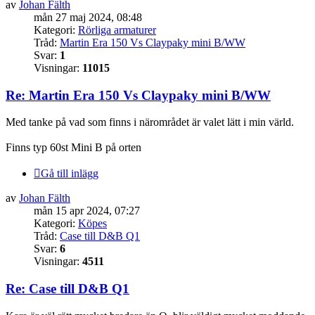
av
Johan Fälth
mån 27 maj 2024, 08:48
Kategori:
Rörliga armaturer
Tråd:
Martin Era 150 Vs Claypaky mini B/WW
Svar:
1
Visningar:
11015
Re: Martin Era 150 Vs Claypaky mini B/WW
Med tanke på vad som finns i närområdet är valet lätt i min värld.
Finns typ 60st Mini B på orten
Gå till inlägg
av
Johan Fälth
mån 15 apr 2024, 07:27
Kategori:
Köpes
Tråd:
Case till D&B Q1
Svar:
6
Visningar:
4511
Re: Case till D&B Q1