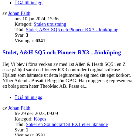
Gå till inlägg
av
Johan Fälth
ons 10 jan 2024, 15:36
Kategori:
Stulen utrustning
Tråd:
Stulet, A&H SQ5 och Pioneer RX3 - Jönköping
Svar:
3
Visningar:
6341
Stulet, A&H SQ5 och Pioneer RX3 - Jönköping
Hej Vi blev i förra veckan av med 1st Allen & Heath SQ5 i en Z-
case på hjul samt en Pioneer RX3 controller i orginal softcase
Hjälten som hämtade ut detta legitimerade sig med sitt eget körkort,
Ylber Ademi - Bosatt i Bergsjön GBG. Han uppger sig representera
ett bolag som heter TheoMac AB. Passa er...
Gå till inlägg
av
Johan Fälth
fre 29 dec 2023, 09:09
Kategori:
Köpes
Tråd:
Söker en Soundcraft SI EX1 eller liknande
Svar:
1
Visningar:
3531