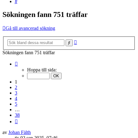
Sök
Sökningen fann 751 träffar
Gå till avancerad sökning
Avancerad
Sök
sökning
Sökningen fann 751 träffar
Sida
1
Hoppa till sida:
av
38
1
2
3
4
5
…
38
Nästa
av
Johan Fälth
tis 02 sep 2025, 07:46