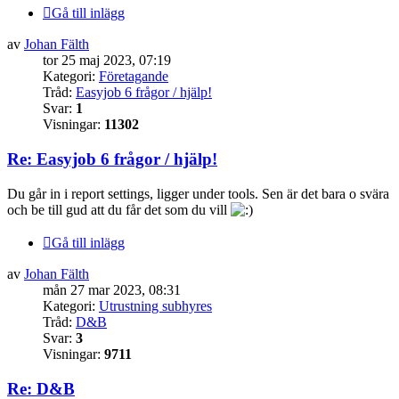
Gå till inlägg
av
Johan Fälth
tor 25 maj 2023, 07:19
Kategori:
Företagande
Tråd:
Easyjob 6 frågor / hjälp!
Svar:
1
Visningar:
11302
Re: Easyjob 6 frågor / hjälp!
Du går in i report settings, ligger under tools. Sen är det bara o svära
och be till gud att du får det som du vill
Gå till inlägg
av
Johan Fälth
mån 27 mar 2023, 08:31
Kategori:
Utrustning subhyres
Tråd:
D&B
Svar:
3
Visningar:
9711
Re: D&B