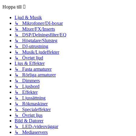
Hoppa till
Ljud & Musik
↳ Mikrofoner/DI-boxar
↳ Mixer/FX/Inserts
↳ DSP/Delningsfilter/EQ
↳ Högtalare/Slutsteg
↳ DJ-utrustning
↳ Musik/Ljudeffekter
↳ Övrigt ljud
Ljus & Effekter
↳ Fasta armaturer
↳ Rörliga armaturer
↳ Dimmers
↳ Ljusbord
↳ Effekter
↳ Ljussättning
↳ Rökmaskiner
↳ Specialeffekter
↳ Övrigt ljus
Bild & Datorer
↳ LED-/videoväggar
↳ Mediaservers