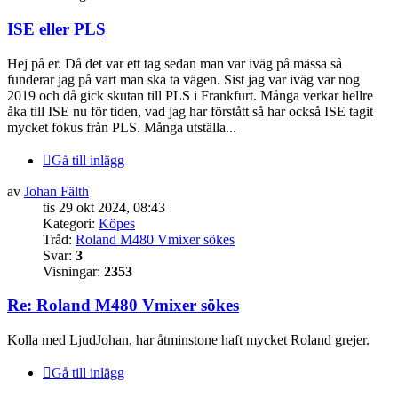
ISE eller PLS
Hej på er. Då det var ett tag sedan man var iväg på mässa så
funderar jag på vart man ska ta vägen. Sist jag var iväg var nog
2019 och då gick skutan till PLS i Frankfurt. Många verkar hellre
åka till ISE nu för tiden, vad jag har förstått så har också ISE tagit
mycket fokus från PLS. Många utställa...
Gå till inlägg
av
Johan Fälth
tis 29 okt 2024, 08:43
Kategori:
Köpes
Tråd:
Roland M480 Vmixer sökes
Svar:
3
Visningar:
2353
Re: Roland M480 Vmixer sökes
Kolla med LjudJohan, har åtminstone haft mycket Roland grejer.
Gå till inlägg