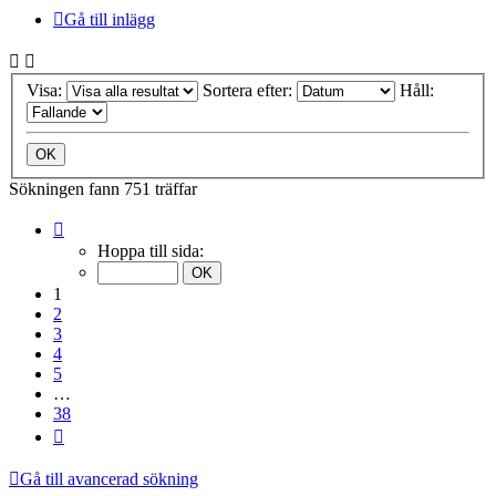
Gå till inlägg
Visa:
Sortera efter:
Håll:
Sökningen fann 751 träffar
Sida
1
Hoppa till sida:
av
38
1
2
3
4
5
…
38
Nästa
Gå till avancerad sökning