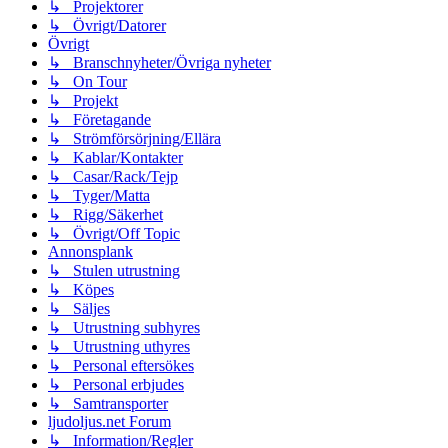
↳ Projektorer
↳ Övrigt/Datorer
Övrigt
↳ Branschnyheter/Övriga nyheter
↳ On Tour
↳ Projekt
↳ Företagande
↳ Strömförsörjning/Ellära
↳ Kablar/Kontakter
↳ Casar/Rack/Tejp
↳ Tyger/Matta
↳ Rigg/Säkerhet
↳ Övrigt/Off Topic
Annonsplank
↳ Stulen utrustning
↳ Köpes
↳ Säljes
↳ Utrustning subhyres
↳ Utrustning uthyres
↳ Personal eftersökes
↳ Personal erbjudes
↳ Samtransporter
ljudoljus.net Forum
↳ Information/Regler