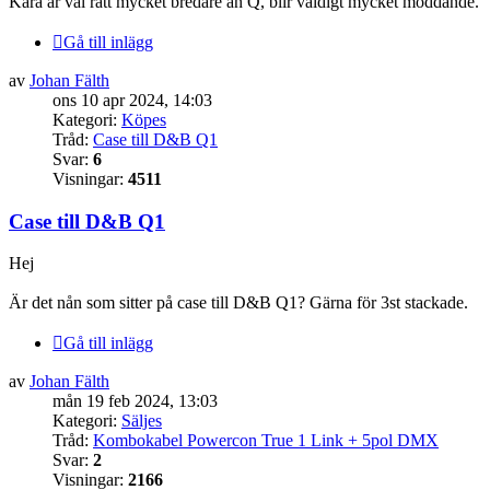
Kara är väl rätt mycket bredare än Q, blir väldigt mycket moddande.
Gå till inlägg
av
Johan Fälth
ons 10 apr 2024, 14:03
Kategori:
Köpes
Tråd:
Case till D&B Q1
Svar:
6
Visningar:
4511
Case till D&B Q1
Hej
Är det nån som sitter på case till D&B Q1? Gärna för 3st stackade.
Gå till inlägg
av
Johan Fälth
mån 19 feb 2024, 13:03
Kategori:
Säljes
Tråd:
Kombokabel Powercon True 1 Link + 5pol DMX
Svar:
2
Visningar:
2166