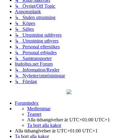
↳ Rigg/Säkerhet
↳ Övrigt/Off Topic
Annonsplank
↳ Stulen utrustning
↳ Köpes
↳ Säljes
↳ Utrustning subhyres
↳ Utrustning uthyres
↳ Personal eftersökes
↳ Personal erbjudes
↳ Samtransporter
ljudoljus.net Forum
↳ Information/Regler
↳ Nyheter/omröstningar
↳ Förslag
Forumindex
Medlemmar
Teamet
Alla tidsangivelser är UTC+01:00 UTC+1
Ta bort alla kakor
Alla tidsangivelser är UTC+01:00 UTC+1
Ta bort alla kakor