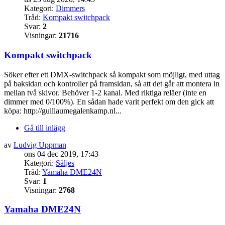
Kategori:
Dimmers
Tråd:
Kompakt switchpack
Svar:
2
Visningar:
21716
Kompakt switchpack
Söker efter ett DMX-switchpack så kompakt som möjligt, med uttag
på baksidan och kontroller på framsidan, så att det går att montera in
mellan två skivor. Behöver 1-2 kanal. Med riktiga reläer (inte en
dimmer med 0/100%). En sådan hade varit perfekt om den gick att
köpa: http://guillaumegalenkamp.nl...
Gå till inlägg
av
Ludvig Uppman
ons 04 dec 2019, 17:43
Kategori:
Säljes
Tråd:
Yamaha DME24N
Svar:
1
Visningar:
2768
Yamaha DME24N