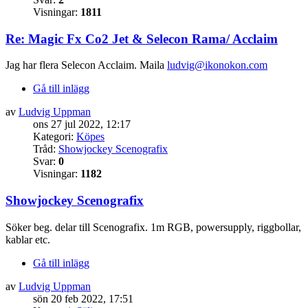
Visningar:
1811
Re: Magic Fx Co2 Jet & Selecon Rama/ Acclaim
Jag har flera Selecon Acclaim. Maila
ludvig@ikonokon.com
Gå till inlägg
av
Ludvig Uppman
ons 27 jul 2022, 12:17
Kategori:
Köpes
Tråd:
Showjockey Scenografix
Svar:
0
Visningar:
1182
Showjockey Scenografix
Söker beg. delar till Scenografix. 1m RGB, powersupply, riggbollar,
kablar etc.
Gå till inlägg
av
Ludvig Uppman
sön 20 feb 2022, 17:51