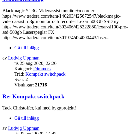
Blackmagic 5" 3G Videoassist monitor+recorder
https://www.tradera.com/item/140203/425672547/blackmagic-
video-assist-5-3g-monitor-och-recorder Lexar 500Gb SSD ny
https://www.tradera.com/item/302406/425222850/lexar-sl100-pro-
ssd-500gb Laserspeglar FX
https://www.tradera.com/item/301974/424000443/laser...
Gå till inlägg
av
Ludvig Uppman
tis 25 aug 2020, 22:26
Kategori:
Dimmers
Tråd:
Kompakt switchpack
Svar:
2
Visningar:
21716
Re: Kompakt switchpack
Tack Christoffer, kul med byggprojekt!
Gå till inlägg
av
Ludvig Uppman
tis 25 aug 2020, 14:45