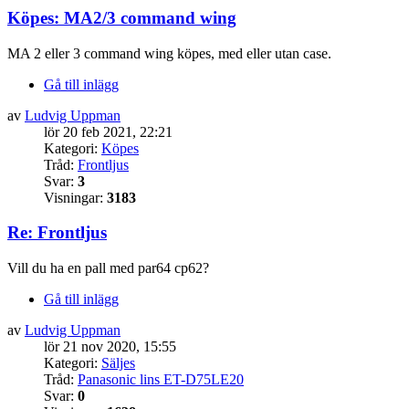
Köpes: MA2/3 command wing
MA 2 eller 3 command wing köpes, med eller utan case.
Gå till inlägg
av
Ludvig Uppman
lör 20 feb 2021, 22:21
Kategori:
Köpes
Tråd:
Frontljus
Svar:
3
Visningar:
3183
Re: Frontljus
Vill du ha en pall med par64 cp62?
Gå till inlägg
av
Ludvig Uppman
lör 21 nov 2020, 15:55
Kategori:
Säljes
Tråd:
Panasonic lins ET-D75LE20
Svar:
0