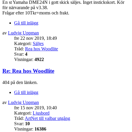
En st Yamaha DME24N i gott skick säljes. Inget instickskort. Kör
för närvarande på v3.38.
Frågar efter 10Tkr+moms och frakt.
Gå till inlägg
av
Ludvig Uppman
fre 22 nov 2019, 18:49
Kategori:
Säljes
Tråd:
Rea hos Woodlite
Svar:
4
Visningar:
4922
Re: Rea hos Woodlite
404 på den länken.
Gå till inlägg
av
Ludvig Uppman
fre 15 nov 2019, 10:40
Kategori:
Ljusbord
Tråd:
ArtNet till valbar utgång
Svar:
10
Visningar:
16386