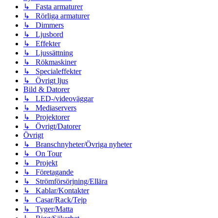
↳ Fasta armaturer
↳ Rörliga armaturer
↳ Dimmers
↳ Ljusbord
↳ Effekter
↳ Ljussättning
↳ Rökmaskiner
↳ Specialeffekter
↳ Övrigt ljus
Bild & Datorer
↳ LED-/videoväggar
↳ Mediaservers
↳ Projektorer
↳ Övrigt/Datorer
Övrigt
↳ Branschnyheter/Övriga nyheter
↳ On Tour
↳ Projekt
↳ Företagande
↳ Strömförsörjning/Ellära
↳ Kablar/Kontakter
↳ Casar/Rack/Tejp
↳ Tyger/Matta