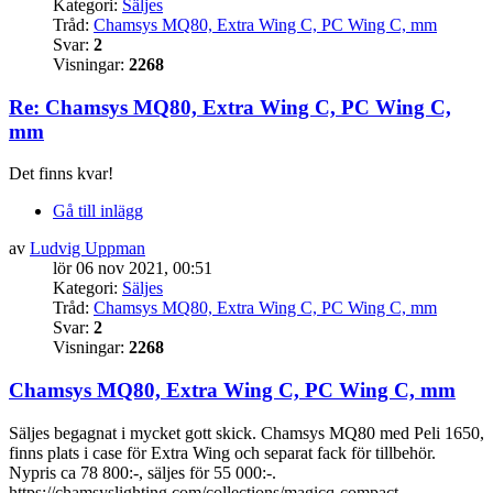
Kategori:
Säljes
Tråd:
Chamsys MQ80, Extra Wing C, PC Wing C, mm
Svar:
2
Visningar:
2268
Re: Chamsys MQ80, Extra Wing C, PC Wing C,
mm
Det finns kvar!
Gå till inlägg
av
Ludvig Uppman
lör 06 nov 2021, 00:51
Kategori:
Säljes
Tråd:
Chamsys MQ80, Extra Wing C, PC Wing C, mm
Svar:
2
Visningar:
2268
Chamsys MQ80, Extra Wing C, PC Wing C, mm
Säljes begagnat i mycket gott skick. Chamsys MQ80 med Peli 1650,
finns plats i case för Extra Wing och separat fack för tillbehör.
Nypris ca 78 800:-, säljes för 55 000:-.
https://chamsyslighting.com/collections/magicq-compact-