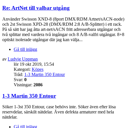
Re: ArtNet till valbar utgång
Använder Swisson XND-8 (8port DMX/RDM Artnet/sACN-node)
och 2st Swisson XPD-28 (DMX/RDM 2:8 A/B-Splitter) i ett rack.
På så sätt har jag åtta art-net/sACN fritt adresserbara utgångar och
två splittar med vardera två ingångar och 8 A/B-valfri utgångar. 8+8
optiskt isolerade utgångar där jag kan välja...
Gå till inlägg
av
Ludvig Uppman
lör 19 okt 2019, 15:54
Kategori:
Köpes
Tråd:
1-3 Martin 350 Entour
Svar:
0
Visningar:
2086
1-3 Martin 350 Entour
Söker 1-3st 350 Entour, case behövs inte. Söker även efter lösa
reservdelar, särskilt nätdelar. Även defekta armaturer med hela
nätdelar.
Gå till inlägg