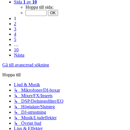
Sida
1
av
10
Hoppa till sida:
1
2
3
4
5
…
10
Nästa
Gå till avancerad sökning
Hoppa till
Ljud & Musik
↳ Mikrofoner/DI-boxar
↳ Mixer/FX/Inserts
↳ DSP/Delningsfilter/EQ
↳ Högtalare/Slutsteg
↳ DJ-utrustning
↳ Musik/Ljudeffekter
↳ Övrigt ljud
Ljus & Effekter