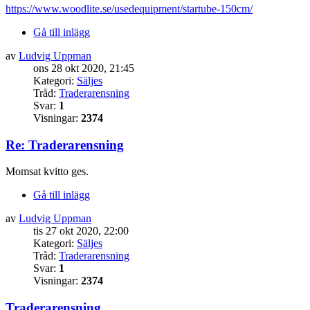
https://www.woodlite.se/usedequipment/startube-150cm/
Gå till inlägg
av
Ludvig Uppman
ons 28 okt 2020, 21:45
Kategori:
Säljes
Tråd:
Traderarensning
Svar:
1
Visningar:
2374
Re: Traderarensning
Momsat kvitto ges.
Gå till inlägg
av
Ludvig Uppman
tis 27 okt 2020, 22:00
Kategori:
Säljes
Tråd:
Traderarensning
Svar:
1
Visningar:
2374
Traderarensning