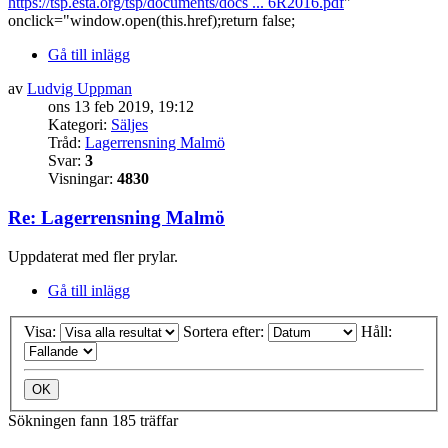
https://tsp.esta.org/tsp/documents/docs ... 6R2016.pdf
"
onclick="window.open(this.href);return false;
Gå till inlägg
av
Ludvig Uppman
ons 13 feb 2019, 19:12
Kategori:
Säljes
Tråd:
Lagerrensning Malmö
Svar:
3
Visningar:
4830
Re: Lagerrensning Malmö
Uppdaterat med fler prylar.
Gå till inlägg
Visa:
Sortera efter:
Håll:
Sökningen fann 185 träffar