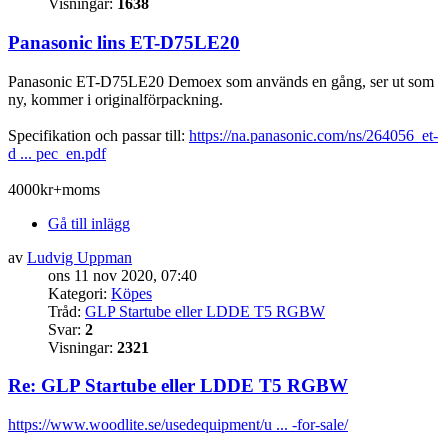
Visningar:
1638
Panasonic lins ET-D75LE20
Panasonic ET-D75LE20 Demoex som används en gång, ser ut som
ny, kommer i originalförpackning.
Specifikation och passar till:
https://na.panasonic.com/ns/264056_et-
d ... pec_en.pdf
4000kr+moms
Gå till inlägg
av
Ludvig Uppman
ons 11 nov 2020, 07:40
Kategori:
Köpes
Tråd:
GLP Startube eller LDDE T5 RGBW
Svar:
2
Visningar:
2321
Re: GLP Startube eller LDDE T5 RGBW
https://www.woodlite.se/usedequipment/u ... -for-sale/