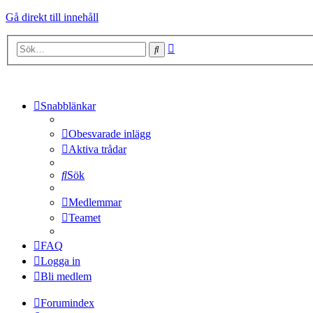
Gå direkt till innehåll
Avancerad
Sök
sökning
Snabblänkar
Obesvarade inlägg
Aktiva trådar
Sök
Medlemmar
Teamet
FAQ
Logga in
Bli medlem
Forumindex