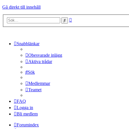
Gå direkt till innehåll
Avancerad
Sök
sökning
Snabblänkar
Obesvarade inlägg
Aktiva trådar
Sök
Medlemmar
Teamet
FAQ
Logga in
Bli medlem
Forumindex