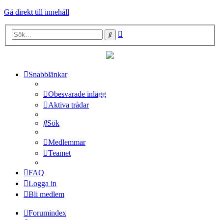
Gå direkt till innehåll
Avancerad
Sök
sökning
Snabblänkar
Obesvarade inlägg
Aktiva trådar
Sök
Medlemmar
Teamet
FAQ
Logga in
Bli medlem
Forumindex