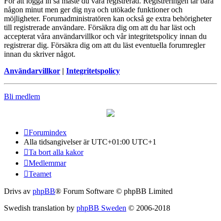
För att logga in så måste du vara registrerad. Registreringen tar bara
någon minut men ger dig nya och utökade funktioner och
möjligheter. Forumadministratören kan också ge extra behörigheter
till registrerade användare. Försäkra dig om att du har läst och
accepterat våra användarvillkor och vår integritetspolicy innan du
registrerar dig. Försäkra dig om att du läst eventuella forumregler
innan du skriver något.
Användarvillkor
|
Integritetspolicy
Bli medlem
Forumindex
Alla tidsangivelser är UTC+01:00 UTC+1
Ta bort alla kakor
Medlemmar
Teamet
Drivs av
phpBB
® Forum Software © phpBB Limited
Swedish translation by
phpBB Sweden
© 2006-2018