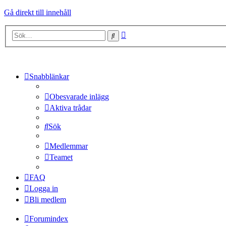
Gå direkt till innehåll
Avancerad
Sök
sökning
Snabblänkar
Obesvarade inlägg
Aktiva trådar
Sök
Medlemmar
Teamet
FAQ
Logga in
Bli medlem
Forumindex