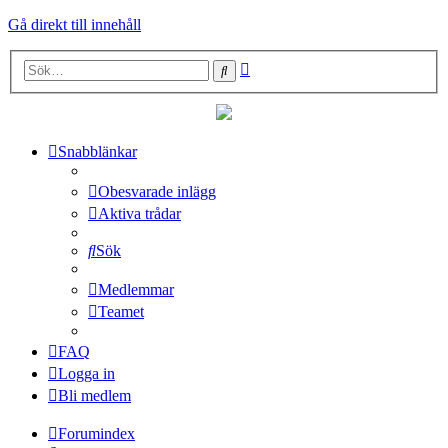
Gå direkt till innehåll
Avancerad
Sök
sökning
Snabblänkar
Obesvarade inlägg
Aktiva trådar
Sök
Medlemmar
Teamet
FAQ
Logga in
Bli medlem
Forumindex