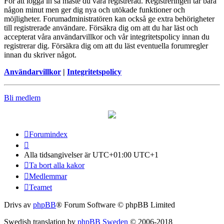
För att logga in så måste du vara registrerad. Registreringen tar bara
någon minut men ger dig nya och utökade funktioner och
möjligheter. Forumadministratören kan också ge extra behörigheter
till registrerade användare. Försäkra dig om att du har läst och
accepterat våra användarvillkor och vår integritetspolicy innan du
registrerar dig. Försäkra dig om att du läst eventuella forumregler
innan du skriver något.
Användarvillkor
|
Integritetspolicy
Bli medlem
Forumindex
Alla tidsangivelser är UTC+01:00 UTC+1
Ta bort alla kakor
Medlemmar
Teamet
Drivs av
phpBB
® Forum Software © phpBB Limited
Swedish translation by
phpBB Sweden
© 2006-2018