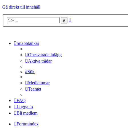
Gå direkt till innehåll
Avancerad
Sök
sökning
Snabblänkar
Obesvarade inlägg
Aktiva trådar
Sök
Medlemmar
Teamet
FAQ
Logga in
Bli medlem
Forumindex