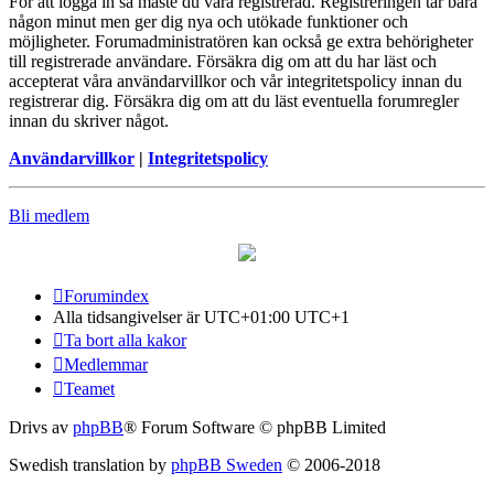
För att logga in så måste du vara registrerad. Registreringen tar bara
någon minut men ger dig nya och utökade funktioner och
möjligheter. Forumadministratören kan också ge extra behörigheter
till registrerade användare. Försäkra dig om att du har läst och
accepterat våra användarvillkor och vår integritetspolicy innan du
registrerar dig. Försäkra dig om att du läst eventuella forumregler
innan du skriver något.
Användarvillkor
|
Integritetspolicy
Bli medlem
Forumindex
Alla tidsangivelser är UTC+01:00 UTC+1
Ta bort alla kakor
Medlemmar
Teamet
Drivs av
phpBB
® Forum Software © phpBB Limited
Swedish translation by
phpBB Sweden
© 2006-2018