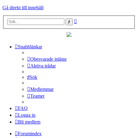
Gå direkt till innehåll
Avancerad
Sök
sökning
Snabblänkar
Obesvarade inlägg
Aktiva trådar
Sök
Medlemmar
Teamet
FAQ
Logga in
Bli medlem
Forumindex