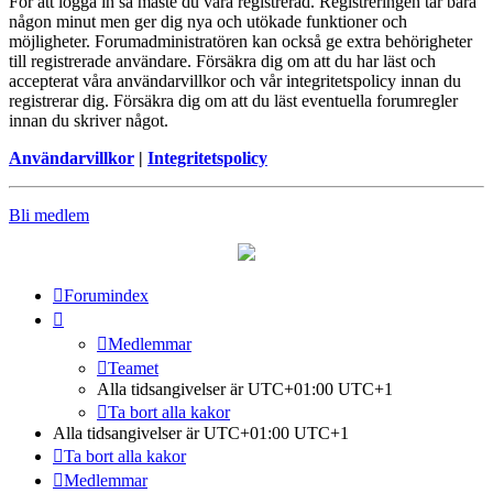
För att logga in så måste du vara registrerad. Registreringen tar bara
någon minut men ger dig nya och utökade funktioner och
möjligheter. Forumadministratören kan också ge extra behörigheter
till registrerade användare. Försäkra dig om att du har läst och
accepterat våra användarvillkor och vår integritetspolicy innan du
registrerar dig. Försäkra dig om att du läst eventuella forumregler
innan du skriver något.
Användarvillkor
|
Integritetspolicy
Bli medlem
Forumindex
Medlemmar
Teamet
Alla tidsangivelser är UTC+01:00 UTC+1
Ta bort alla kakor
Alla tidsangivelser är UTC+01:00 UTC+1
Ta bort alla kakor
Medlemmar