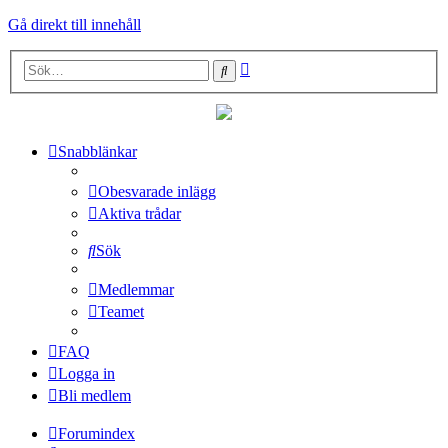
Gå direkt till innehåll
Avancerad
Sök
sökning
Snabblänkar
Obesvarade inlägg
Aktiva trådar
Sök
Medlemmar
Teamet
FAQ
Logga in
Bli medlem
Forumindex