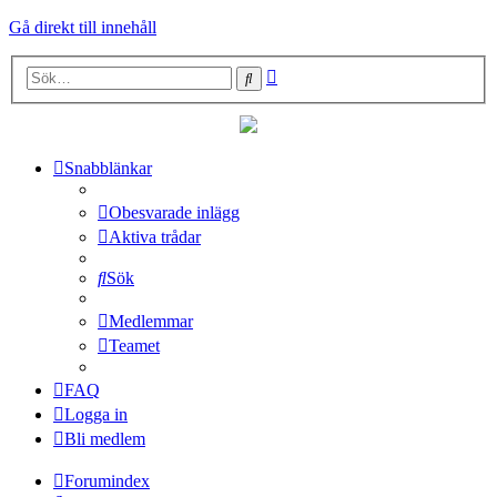
Gå direkt till innehåll
Avancerad
Sök
sökning
Snabblänkar
Obesvarade inlägg
Aktiva trådar
Sök
Medlemmar
Teamet
FAQ
Logga in
Bli medlem
Forumindex