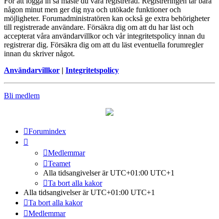
För att logga in så måste du vara registrerad. Registreringen tar bara
någon minut men ger dig nya och utökade funktioner och
möjligheter. Forumadministratören kan också ge extra behörigheter
till registrerade användare. Försäkra dig om att du har läst och
accepterat våra användarvillkor och vår integritetspolicy innan du
registrerar dig. Försäkra dig om att du läst eventuella forumregler
innan du skriver något.
Användarvillkor
|
Integritetspolicy
Bli medlem
Forumindex
Medlemmar
Teamet
Alla tidsangivelser är UTC+01:00 UTC+1
Ta bort alla kakor
Alla tidsangivelser är UTC+01:00 UTC+1
Ta bort alla kakor
Medlemmar