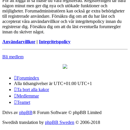
För att logga in så måste du vara registrerad. Registreringen tar bara
någon minut men ger dig nya och utökade funktioner och
möjligheter. Forumadministratören kan också ge extra behörigheter
till registrerade användare. Försäkra dig om att du har läst och
accepterat våra användarvillkor och vår integritetspolicy innan du
registrerar dig. Försäkra dig om att du läst eventuella forumregler
innan du skriver något.
Användarvillkor
|
Integritetspolicy
Bli medlem
Forumindex
Alla tidsangivelser är UTC+01:00 UTC+1
Ta bort alla kakor
Medlemmar
Teamet
Drivs av
phpBB
® Forum Software © phpBB Limited
Swedish translation by
phpBB Sweden
© 2006-2018