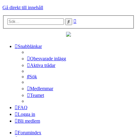
Gå direkt till innehåll
Avancerad
Sök
sökning
Snabblänkar
Obesvarade inlägg
Aktiva trådar
Sök
Medlemmar
Teamet
FAQ
Logga in
Bli medlem
Forumindex