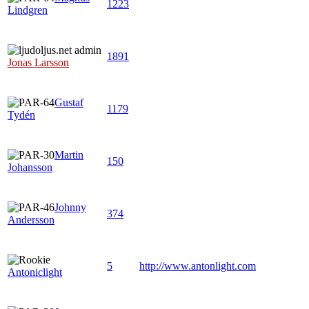
1223
Lindgren
1891
Jonas Larsson
Gustaf
1179
Tydén
Martin
150
Johansson
Johnny
374
Andersson
5
http://www.antonlight.com
Antoniclight