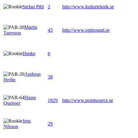
Stefan Pihl
2
http://www.kulturteknik.se
Martin
43
http://www.optisound.se
Turesson
Henke
6
Andreas
38
Hedin
Hasse
1829
http://www.pointsource.se
Queisser
Jens
29
Nilsson