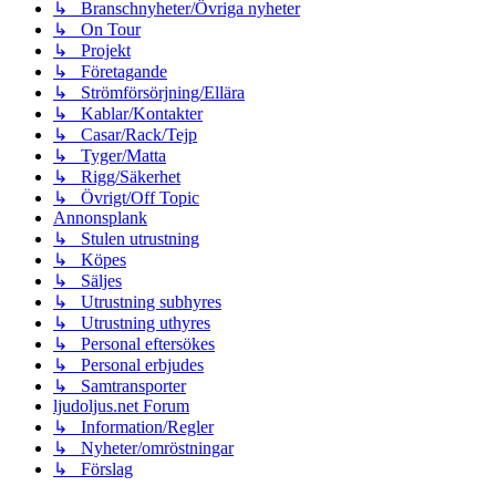
↳ Branschnyheter/Övriga nyheter
↳ On Tour
↳ Projekt
↳ Företagande
↳ Strömförsörjning/Ellära
↳ Kablar/Kontakter
↳ Casar/Rack/Tejp
↳ Tyger/Matta
↳ Rigg/Säkerhet
↳ Övrigt/Off Topic
Annonsplank
↳ Stulen utrustning
↳ Köpes
↳ Säljes
↳ Utrustning subhyres
↳ Utrustning uthyres
↳ Personal eftersökes
↳ Personal erbjudes
↳ Samtransporter
ljudoljus.net Forum
↳ Information/Regler
↳ Nyheter/omröstningar
↳ Förslag