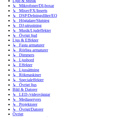
Ljud & Musik
↳ Mikrofoner/DI-boxar
↳ Mixer/FX/Inserts
↳ DSP/Delningsfilter/EQ
↳ Högtalare/Slutsteg
↳ DJ-utrustning
↳ Musik/Ljudeffekter
↳ Övrigt ljud
Ljus & Effekter
↳ Fasta armaturer
↳ Rörliga armaturer
↳ Dimmers
↳ Ljusbord
↳ Effekter
↳ Ljussättning
↳ Rökmaskiner
↳ Specialeffekter
↳ Övrigt ljus
Bild & Datorer
↳ LED-/videoväggar
↳ Mediaservers
↳ Projektorer
↳ Övrigt/Datorer
Övrigt