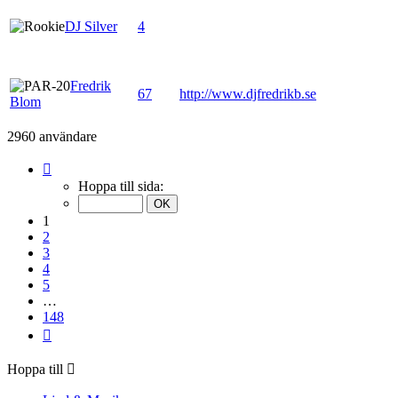
DJ Silver
4
Fredrik
67
http://www.djfredrikb.se
Blom
2960 användare
Sida
1
Hoppa till sida:
av
148
1
2
3
4
5
…
148
Nästa
Hoppa till