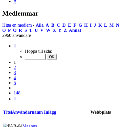
Sök
Medlemmar
Hitta en medlem
•
Alla
A
B
C
D
E
F
G
H
I
J
K
L
M
N
O
P
Q
R
S
T
U
V
W
X
Y
Z
Annat
2960 användare
Sida
1
Hoppa till sida:
av
148
1
2
3
4
5
…
148
Nästa
Titel
Användarnamn
Inlägg
Webbplats
Magnus