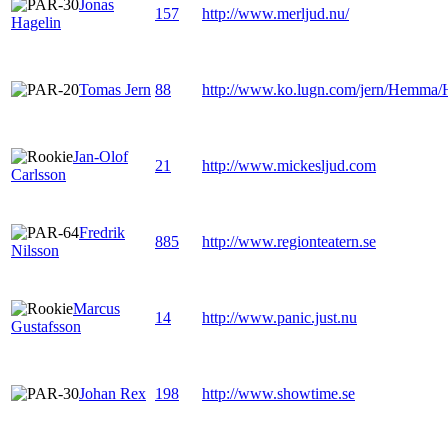
Jonas
157
http://www.merljud.nu/
Hagelin
Tomas Jern
88
http://www.ko.lugn.com/jern/Hemma/
Jan-Olof
21
http://www.mickesljud.com
Carlsson
Fredrik
885
http://www.regionteatern.se
Nilsson
Marcus
14
http://www.panic.just.nu
Gustafsson
Johan Rex
198
http://www.showtime.se