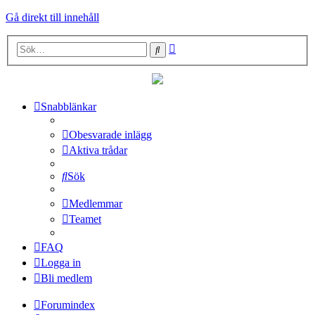
Gå direkt till innehåll
Avancerad
Sök
sökning
Snabblänkar
Obesvarade inlägg
Aktiva trådar
Sök
Medlemmar
Teamet
FAQ
Logga in
Bli medlem
Forumindex