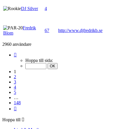
DJ Silver
4
Fredrik
67
http://www.djfredrikb.se
Blom
2960 användare
Sida
1
Hoppa till sida:
av
148
1
2
3
4
5
…
148
Nästa
Hoppa till