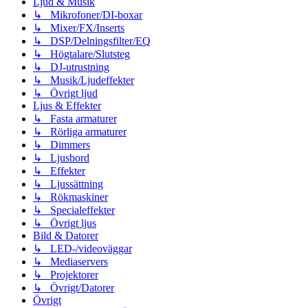
Ljud & Musik
↳ Mikrofoner/DI-boxar
↳ Mixer/FX/Inserts
↳ DSP/Delningsfilter/EQ
↳ Högtalare/Slutsteg
↳ DJ-utrustning
↳ Musik/Ljudeffekter
↳ Övrigt ljud
Ljus & Effekter
↳ Fasta armaturer
↳ Rörliga armaturer
↳ Dimmers
↳ Ljusbord
↳ Effekter
↳ Ljussättning
↳ Rökmaskiner
↳ Specialeffekter
↳ Övrigt ljus
Bild & Datorer
↳ LED-/videoväggar
↳ Mediaservers
↳ Projektorer
↳ Övrigt/Datorer
Övrigt