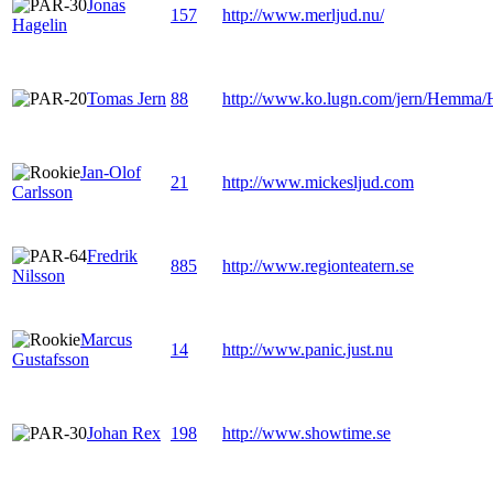
Jonas
157
http://www.merljud.nu/
Hagelin
Tomas Jern
88
http://www.ko.lugn.com/jern/Hemma/
Jan-Olof
21
http://www.mickesljud.com
Carlsson
Fredrik
885
http://www.regionteatern.se
Nilsson
Marcus
14
http://www.panic.just.nu
Gustafsson
Johan Rex
198
http://www.showtime.se