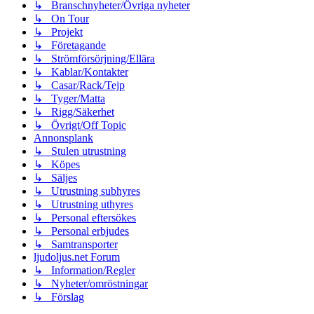
↳ Branschnyheter/Övriga nyheter
↳ On Tour
↳ Projekt
↳ Företagande
↳ Strömförsörjning/Ellära
↳ Kablar/Kontakter
↳ Casar/Rack/Tejp
↳ Tyger/Matta
↳ Rigg/Säkerhet
↳ Övrigt/Off Topic
Annonsplank
↳ Stulen utrustning
↳ Köpes
↳ Säljes
↳ Utrustning subhyres
↳ Utrustning uthyres
↳ Personal eftersökes
↳ Personal erbjudes
↳ Samtransporter
ljudoljus.net Forum
↳ Information/Regler
↳ Nyheter/omröstningar
↳ Förslag