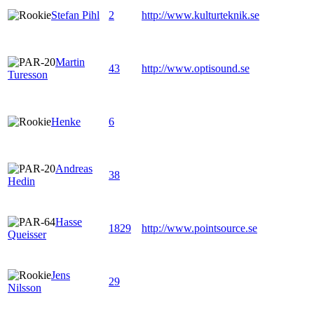
Stefan Pihl
2
http://www.kulturteknik.se
Martin
43
http://www.optisound.se
Turesson
Henke
6
Andreas
38
Hedin
Hasse
1829
http://www.pointsource.se
Queisser
Jens
29
Nilsson