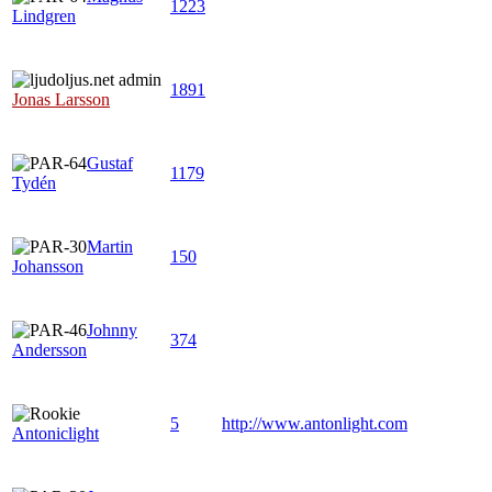
1223
Lindgren
1891
Jonas Larsson
Gustaf
1179
Tydén
Martin
150
Johansson
Johnny
374
Andersson
5
http://www.antonlight.com
Antoniclight