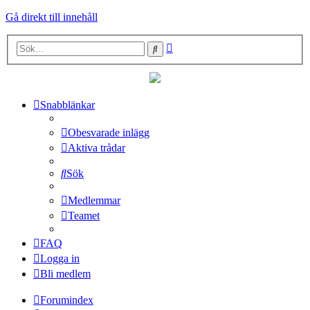
Gå direkt till innehåll
Avancerad
Sök
sökning
Snabblänkar
Obesvarade inlägg
Aktiva trådar
Sök
Medlemmar
Teamet
FAQ
Logga in
Bli medlem
Forumindex