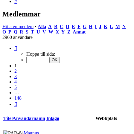
Sök
Medlemmar
Hitta en medlem
•
Alla
A
B
C
D
E
F
G
H
I
J
K
L
M
N
O
P
Q
R
S
T
U
V
W
X
Y
Z
Annat
2960 användare
Sida
1
Hoppa till sida:
av
148
1
2
3
4
5
…
148
Nästa
Titel
Användarnamn
Inlägg
Webbplats
Magnus