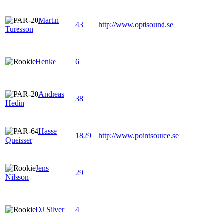
Martin
43
http://www.optisound.se
Turesson
Henke
6
Andreas
38
Hedin
Hasse
1829
http://www.pointsource.se
Queisser
Jens
29
Nilsson
DJ Silver
4