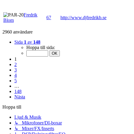
Fredrik
67
http://www.djfredrikb.se
Blom
2960 användare
Sida
1
av
148
Hoppa till sida:
1
2
3
4
5
…
148
Nästa
Hoppa till
Ljud & Musik
↳ Mikrofoner/DI-boxar
↳ Mixer/FX/Inserts