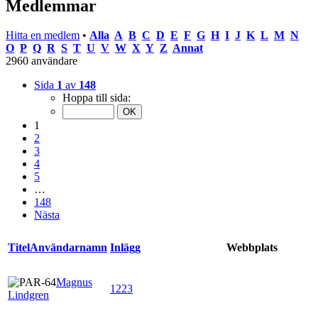
Medlemmar
Hitta en medlem
•
Alla
A
B
C
D
E
F
G
H
I
J
K
L
M
N
O
P
Q
R
S
T
U
V
W
X
Y
Z
Annat
2960 användare
Sida
1
av
148
Hoppa till sida:
1
2
3
4
5
…
148
Nästa
Titel
Användarnamn
Inlägg
Webbplats
Magnus
1223
Lindgren