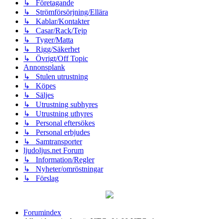
↳ Företagande
↳ Strömförsörjning/Ellära
↳ Kablar/Kontakter
↳ Casar/Rack/Tejp
↳ Tyger/Matta
↳ Rigg/Säkerhet
↳ Övrigt/Off Topic
Annonsplank
↳ Stulen utrustning
↳ Köpes
↳ Säljes
↳ Utrustning subhyres
↳ Utrustning uthyres
↳ Personal eftersökes
↳ Personal erbjudes
↳ Samtransporter
ljudoljus.net Forum
↳ Information/Regler
↳ Nyheter/omröstningar
↳ Förslag
Forumindex