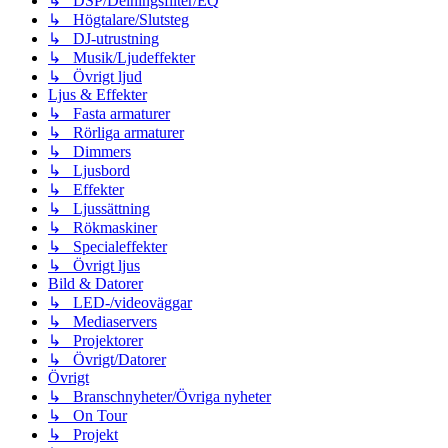
↳ DSP/Delningsfilter/EQ
↳ Högtalare/Slutsteg
↳ DJ-utrustning
↳ Musik/Ljudeffekter
↳ Övrigt ljud
Ljus & Effekter
↳ Fasta armaturer
↳ Rörliga armaturer
↳ Dimmers
↳ Ljusbord
↳ Effekter
↳ Ljussättning
↳ Rökmaskiner
↳ Specialeffekter
↳ Övrigt ljus
Bild & Datorer
↳ LED-/videoväggar
↳ Mediaservers
↳ Projektorer
↳ Övrigt/Datorer
Övrigt
↳ Branschnyheter/Övriga nyheter
↳ On Tour
↳ Projekt