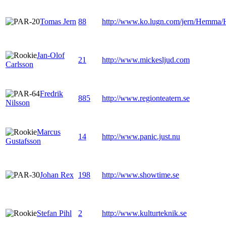
Tomas Jern
88
http://www.ko.lugn.com/jern/Hemma/
Jan-Olof
21
http://www.mickesljud.com
Carlsson
Fredrik
885
http://www.regionteatern.se
Nilsson
Marcus
14
http://www.panic.just.nu
Gustafsson
Johan Rex
198
http://www.showtime.se
Stefan Pihl
2
http://www.kulturteknik.se