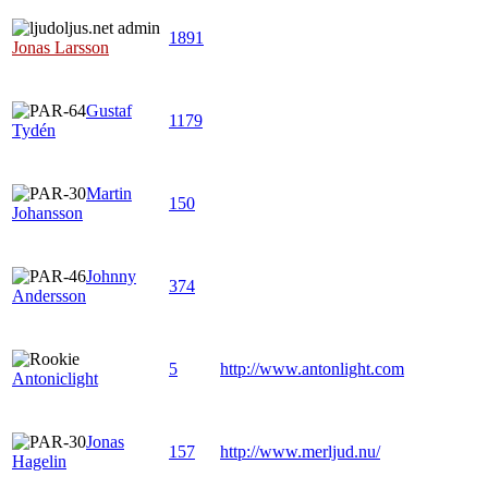
1891
Jonas Larsson
Gustaf
1179
Tydén
Martin
150
Johansson
Johnny
374
Andersson
5
http://www.antonlight.com
Antoniclight
Jonas
157
http://www.merljud.nu/
Hagelin