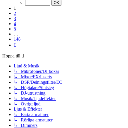
av
148
1
2
3
4
5
…
148
Nästa
Hoppa till
Ljud & Musik
↳ Mikrofoner/DI-boxar
↳ Mixer/FX/Inserts
↳ DSP/Delningsfilter/EQ
↳ Högtalare/Slutsteg
↳ DJ-utrustning
↳ Musik/Ljudeffekter
↳ Övrigt ljud
Ljus & Effekter
↳ Fasta armaturer
↳ Rörliga armaturer
↳ Dimmers