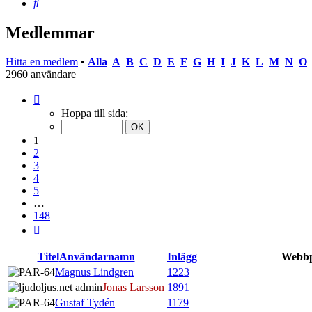
Sök
Medlemmar
Hitta en medlem
•
Alla
A
B
C
D
E
F
G
H
I
J
K
L
M
N
O
2960 användare
Sida
1
Hoppa till sida:
av
148
1
2
3
4
5
…
148
Nästa
Titel
Användarnamn
Inlägg
Webbp
Magnus Lindgren
1223
Jonas Larsson
1891
Gustaf Tydén
1179