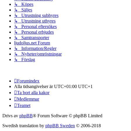
↳ Köpes
↳ Säljes
↳ Utrustning subhyres
↳ Utrustning uthyres
↳ Personal eftersökes
↳ Personal erbjudes
↳ Samtransporter
ljudoljus.net Forum
↳ Information/Regler
↳ Nyheter/omröstningar
↳ Förslag
Forumindex
Alla tidsangivelser är UTC+01:00 UTC+1
Ta bort alla kakor
Medlemmar
Teamet
Drivs av
phpBB
® Forum Software © phpBB Limited
Swedish translation by
phpBB Sweden
© 2006-2018