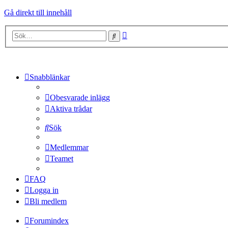
Gå direkt till innehåll
Avancerad
Sök
sökning
Snabblänkar
Obesvarade inlägg
Aktiva trådar
Sök
Medlemmar
Teamet
FAQ
Logga in
Bli medlem
Forumindex