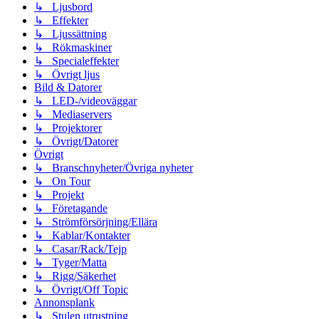
↳ Ljusbord
↳ Effekter
↳ Ljussättning
↳ Rökmaskiner
↳ Specialeffekter
↳ Övrigt ljus
Bild & Datorer
↳ LED-/videoväggar
↳ Mediaservers
↳ Projektorer
↳ Övrigt/Datorer
Övrigt
↳ Branschnyheter/Övriga nyheter
↳ On Tour
↳ Projekt
↳ Företagande
↳ Strömförsörjning/Ellära
↳ Kablar/Kontakter
↳ Casar/Rack/Tejp
↳ Tyger/Matta
↳ Rigg/Säkerhet
↳ Övrigt/Off Topic
Annonsplank
↳ Stulen utrustning