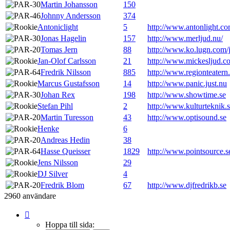
Martin Johansson
150
Johnny Andersson
374
Antoniclight
5
http://www.antonlight.c
Jonas Hagelin
157
http://www.merljud.nu/
Tomas Jern
88
http://www.ko.lugn.com
Jan-Olof Carlsson
21
http://www.mickesljud.c
Fredrik Nilsson
885
http://www.regionteatern
Marcus Gustafsson
14
http://www.panic.just.nu
Johan Rex
198
http://www.showtime.se
Stefan Pihl
2
http://www.kulturteknik.
Martin Turesson
43
http://www.optisound.se
Henke
6
Andreas Hedin
38
Hasse Queisser
1829
http://www.pointsource.s
Jens Nilsson
29
DJ Silver
4
Fredrik Blom
67
http://www.djfredrikb.se
2960 användare
Sida
1
Hoppa till sida: