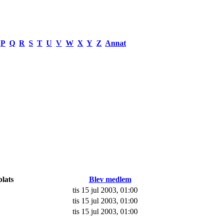
P
Q
R
S
T
U
V
W
X
Y
Z
Annat
lats
Blev medlem
tis 15 jul 2003, 01:00
tis 15 jul 2003, 01:00
tis 15 jul 2003, 01:00